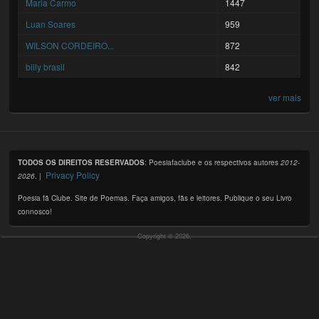
Maria Carmo
1447
Luan Soares
959
WILSON CORDEIRO...
872
billy brasil
842
ver mais
TODOS OS DIREITOS RESERVADOS
: Poesiafaclube e os respectivos autores
2012-
Privacy Policy
2026
. |
Poesia fã Clube. Site de Poemas. Faça amigos, fãs e leitores. Publique o seu Livro
connosco!
Copyright © 2026,