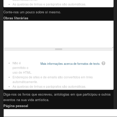
As quebras de linhas e parágrafos são automáticas.
Conte-nos um pouco sobre si mesmo.
Obras literárias
Não é
Mais informações acerca de formatos de texto.
permitido o
uso de HTML.
Endereços de sites e de emails são convertidos em links
automáticamente.
As quebras de linhas e parágrafos são automáticas.
Diga-nos os livros que escreveu, antologias em que participou e outros
eventos na sua vida arrtística.
Página pessoal