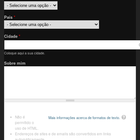
País
*
Cidade
*
Coloque aqui a sua cidade.
Sobre mim
Não é
Mais informações acerca de formatos de texto.
permitido o
uso de HTML.
Endereços de sites e de emails são convertidos em links
automáticamente.