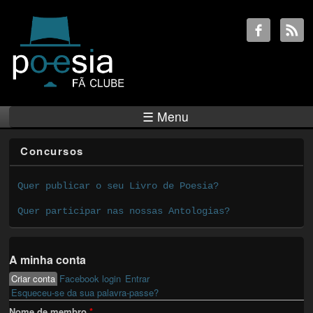
☰ Menu
Concursos
Quer publicar o seu Livro de Poesia?
Quer participar nas nossas Antologias?
A minha conta
Criar conta
(active tab)
Facebook login
Entrar
Primary tabs
Esqueceu-se da sua palavra-passe?
Nome de membro
*