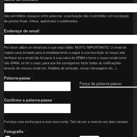
São permitidos espaços entre palavras; a pontuação não é permitida com excepção
de pontos finais, hífens, apóstrofos e sublinhados.
Endereço de email
*
Por favor utilize um email seu e que seja válido. MUITO IMPORTANTE: O email de
registo será enviado para si imediatamente a seguir à sua inscrição no nosso site.
Verifique se o email não foi parar à sua caixa de SPAM e torne o nosso email como
não SPAM, se for o caso, para que lhe consigamos fazer todas as notificações
através do nossos email (ex: Pedidos de amizade, novas mensagens etc...).
Palavra-passe
*
Força da palavra-passe:
Confirme a palavra-passe
*
Forneça uma senha para a sua nova conta. Tem de ser a mesma nos dois campos.
Fotografia
*