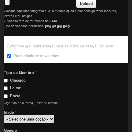
Coloque aqui uma fotografia sua. A mesma ajuda a que consiga fazer mais fãs,
leitores e/ou amigos.
O ficheiro terá de ter menos de
.
8 MB
Tipo de ficheiros permitidos:
.
png gif jpg jpeg
Selecione a(s) newsletter(s) para as quais se deseja inscrever.
Poesiafaclube newsletter
Tipo de Membro
*
Clássico
Leitor
Poeta
Diga-nos se é Poeta, Leitor ou ambos.
Idade
*
Género
*