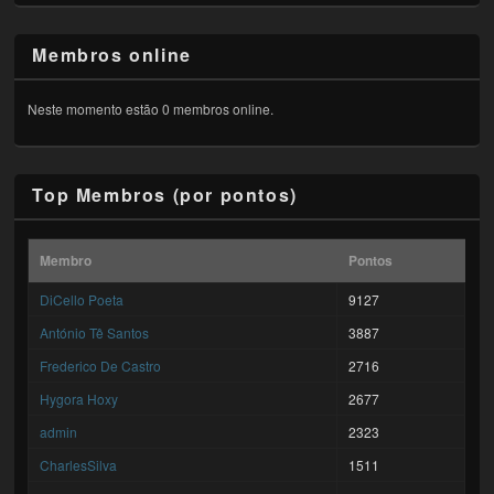
Membros online
Neste momento estão 0 membros online.
Top Membros (por pontos)
Membro
Pontos
DiCello Poeta
9127
António Tê Santos
3887
Frederico De Castro
2716
Hygora Hoxy
2677
admin
2323
CharlesSilva
1511