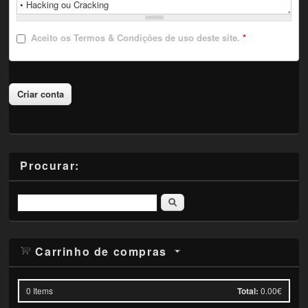
Aceito
os Termos & Condições de uso deste site.
*
Procurar:
Pesquisar
Carrinho de compras
0
Items
Total:
0.00€