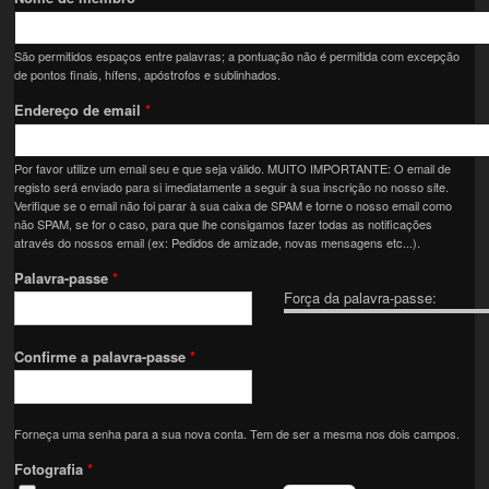
São permitidos espaços entre palavras; a pontuação não é permitida com excepção
de pontos finais, hífens, apóstrofos e sublinhados.
Endereço de email
*
Por favor utilize um email seu e que seja válido. MUITO IMPORTANTE: O email de
registo será enviado para si imediatamente a seguir à sua inscrição no nosso site.
Verifique se o email não foi parar à sua caixa de SPAM e torne o nosso email como
não SPAM, se for o caso, para que lhe consigamos fazer todas as notificações
através do nossos email (ex: Pedidos de amizade, novas mensagens etc...).
Palavra-passe
*
Força da palavra-passe:
Confirme a palavra-passe
*
Forneça uma senha para a sua nova conta. Tem de ser a mesma nos dois campos.
Fotografia
*