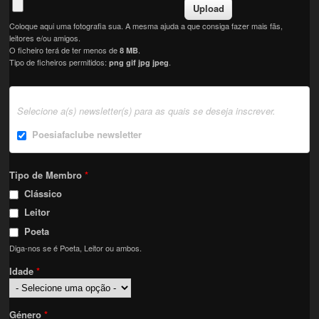
Coloque aqui uma fotografia sua. A mesma ajuda a que consiga fazer mais fãs,
leitores e/ou amigos.
O ficheiro terá de ter menos de
.
8 MB
Tipo de ficheiros permitidos:
.
png gif jpg jpeg
Selecione a(s) newsletter(s) para as quais se deseja inscrever.
Poesiafaclube newsletter
Tipo de Membro
*
Clássico
Leitor
Poeta
Diga-nos se é Poeta, Leitor ou ambos.
Idade
*
Género
*