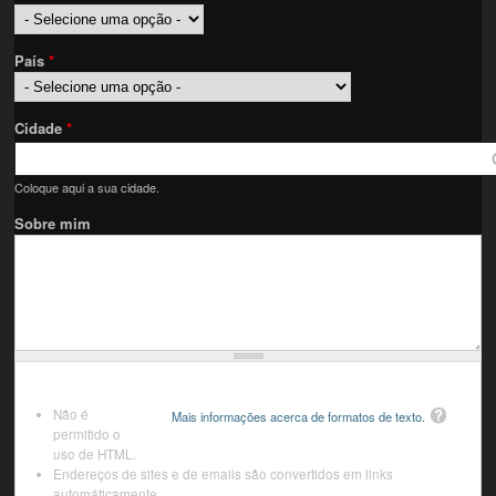
País
*
Cidade
*
Coloque aqui a sua cidade.
Sobre mim
Não é
Mais informações acerca de formatos de texto.
permitido o
uso de HTML.
Endereços de sites e de emails são convertidos em links
automáticamente.