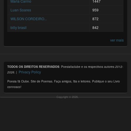
Maria Carmo
1447
Luan Soares
959
WILSON CORDEIRO...
872
billy brasil
842
ver mais
TODOS OS DIREITOS RESERVADOS
: Poesiafaclube e os respectivos autores
2012-
Privacy Policy
2026
. |
Poesia fã Clube. Site de Poemas. Faça amigos, fãs e leitores. Publique o seu Livro
connosco!
Copyright © 2026,