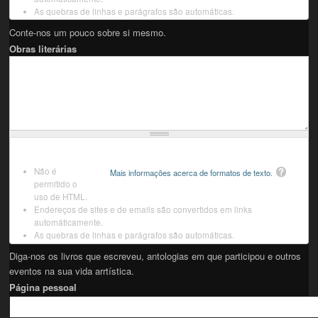
As quebras de linhas e parágrafos são automáticas.
Conte-nos um pouco sobre si mesmo.
Obras literárias
Não é
Mais informações acerca de formatos de texto.
permitido o
uso de HTML.
Endereços de sites e de emails são convertidos em links
automáticamente.
As quebras de linhas e parágrafos são automáticas.
Diga-nos os livros que escreveu, antologias em que participou e outros
eventos na sua vida arrtística.
Página pessoal