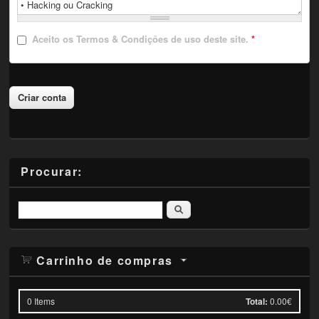
Aceito
os Termos & Condições de uso deste site.
*
Procurar:
Pesquisar
Carrinho de compras
0
Items
Total:
0.00€