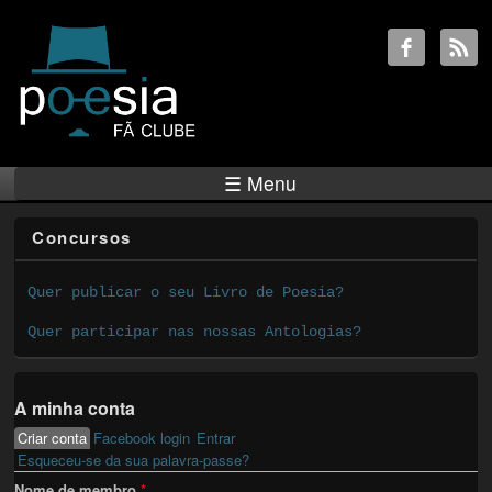
☰ Menu
Concursos
Quer publicar o seu Livro de Poesia?
Quer participar nas nossas Antologias?
A minha conta
Criar conta
(active tab)
Facebook login
Entrar
Primary tabs
Esqueceu-se da sua palavra-passe?
Nome de membro
*