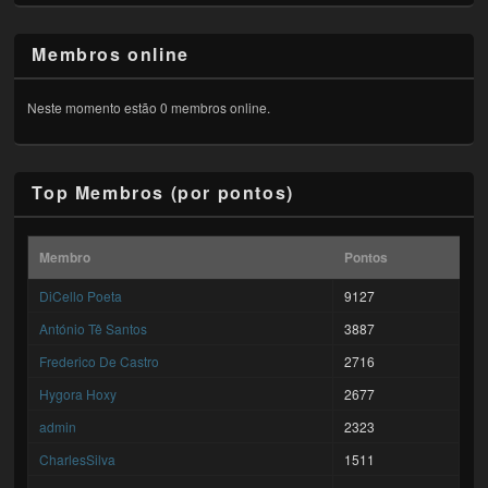
Membros online
Neste momento estão 0 membros online.
Top Membros (por pontos)
Membro
Pontos
DiCello Poeta
9127
António Tê Santos
3887
Frederico De Castro
2716
Hygora Hoxy
2677
admin
2323
CharlesSilva
1511