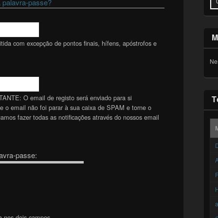
 palavra-passe?
M
ida com excepção de pontos finais, hífens, apóstrofos e
Ne
TANTE: O email de registo será enviado para si
T
se o email não foi parar à sua caixa de SPAM e torne o
mos fazer todas as notificações através do nossos email
D
avra-passe:
A
F
a nos dois campos.