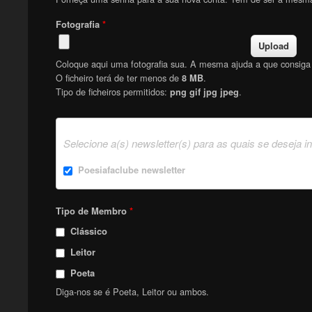
Fotografia
*
Coloque aqui uma fotografia sua. A mesma ajuda a que consiga f
O ficheiro terá de ter menos de
.
8 MB
Tipo de ficheiros permitidos:
.
png gif jpg jpeg
Selecione a(s) newsletter(s) para as quais se deseja i
Poesiafaclube newsletter
Tipo de Membro
*
Clássico
Leitor
Poeta
Diga-nos se é Poeta, Leitor ou ambos.