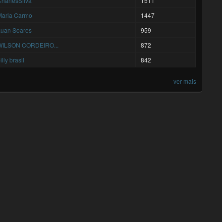
harlesSilva
1511
Maria Carmo
1447
Luan Soares
959
WILSON CORDEIRO...
872
illy brasil
842
ver mais