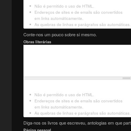
Não é permitido o uso de HTML.
Endereços de sites e de emails são convertidos
em links automáticamente.
As quebras de linhas e parágrafos são automáticas.
Conte-nos um pouco sobre si mesmo.
Obras literárias
Não é permitido o uso de HTML.
Endereços de sites e de emails são convertidos
em links automáticamente.
As quebras de linhas e parágrafos são automáticas.
Diga-nos os livros que escreveu, antologias em que parti
Página pessoal