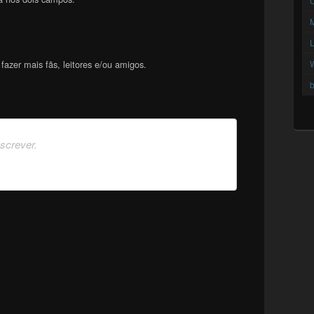
C
azer mais fãs, leitores e/ou amigos.
b
nscrever.