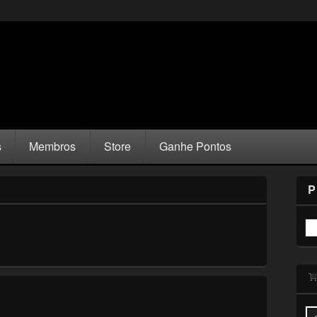
s
Membros
Store
Ganhe Pontos
P