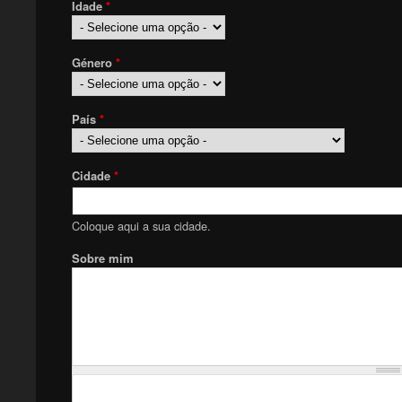
Idade
*
Género
*
País
*
Cidade
*
Coloque aqui a sua cidade.
Sobre mim