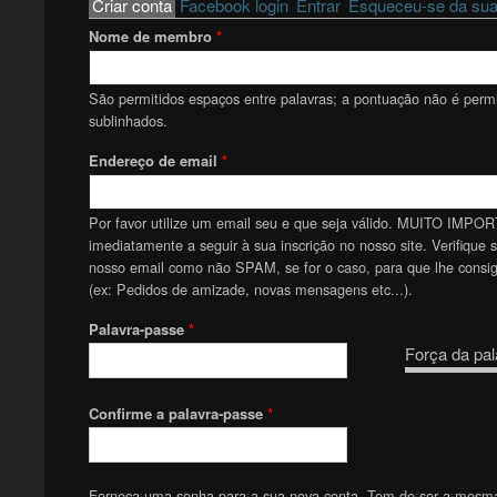
Primary tabs
Criar conta
(active tab)
Facebook login
Entrar
Esqueceu-se da sua
Nome de membro
*
São permitidos espaços entre palavras; a pontuação não é permit
sublinhados.
Endereço de email
*
Por favor utilize um email seu e que seja válido. MUITO IMPOR
imediatamente a seguir à sua inscrição no nosso site. Verifique 
nosso email como não SPAM, se for o caso, para que lhe consiga
(ex: Pedidos de amizade, novas mensagens etc...).
Palavra-passe
*
Força da pal
Confirme a palavra-passe
*
Forneça uma senha para a sua nova conta. Tem de ser a mesm