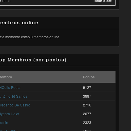
0
Items
Total:
0.00€
embros online
ste momento estão 0 membros online.
op Membros (por pontos)
Membro
Pontos
iCello Poeta
9127
ntónio Tê Santos
3887
rederico De Castro
2716
Hygora Hoxy
2677
admin
2323