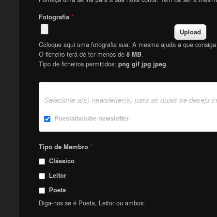
Fotografia
*
Coloque aqui uma fotografia sua. A mesma ajuda a que consiga f
O ficheiro terá de ter menos de
.
8 MB
Tipo de ficheiros permitidos:
.
png gif jpg jpeg
Selecione a(s) newsletter(s) para as quais se deseja i
Poesiafaclube newsletter
Tipo de Membro
*
Clássico
Leitor
Poeta
Diga-nos se é Poeta, Leitor ou ambos.