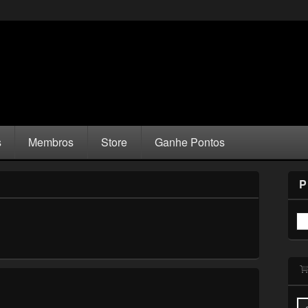
s
Membros
Store
Ganhe Pontos
P