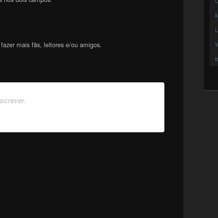
C
azer mais fãs, leitores e/ou amigos.
b
nscrever.