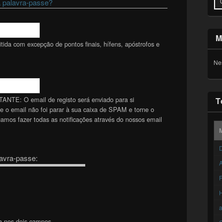
 palavra-passe?
M
ida com excepção de pontos finais, hífens, apóstrofos e
Ne
TANTE: O email de registo será enviado para si
T
se o email não foi parar à sua caixa de SPAM e torne o
mos fazer todas as notificações através do nossos email
D
avra-passe:
A
F
a nos dois campos.