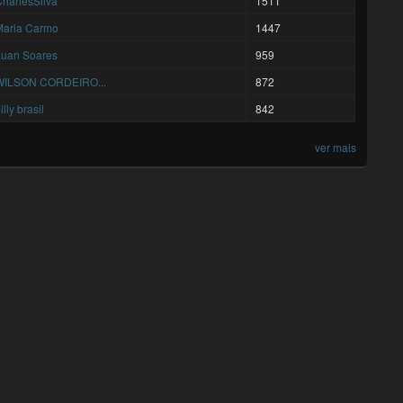
harlesSilva
1511
Maria Carmo
1447
Luan Soares
959
WILSON CORDEIRO...
872
illy brasil
842
ver mais