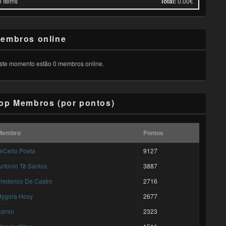
0
Items
Total:
0.00€
embros online
ste momento estão 0 membros online.
op Membros (por pontos)
Membro
Pontos
iCello Poeta
9127
ntónio Tê Santos
3887
rederico De Castro
2716
Hygora Hoxy
2677
admin
2323