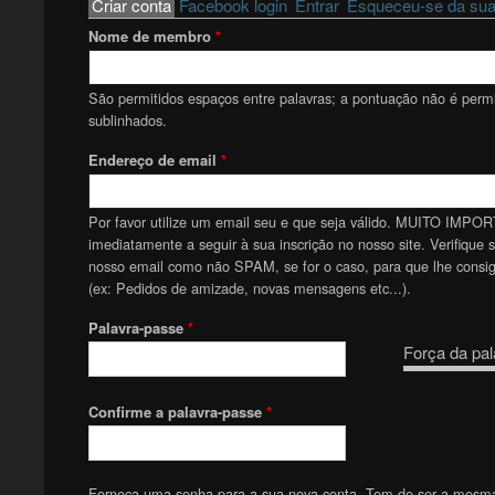
Primary tabs
Criar conta
(active tab)
Facebook login
Entrar
Esqueceu-se da sua
Nome de membro
*
São permitidos espaços entre palavras; a pontuação não é permit
sublinhados.
Endereço de email
*
Por favor utilize um email seu e que seja válido. MUITO IMPOR
imediatamente a seguir à sua inscrição no nosso site. Verifique 
nosso email como não SPAM, se for o caso, para que lhe consiga
(ex: Pedidos de amizade, novas mensagens etc...).
Palavra-passe
*
Força da pal
Confirme a palavra-passe
*
Forneça uma senha para a sua nova conta. Tem de ser a mesm