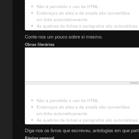
Não é permitido o uso de HTML.
Endereços de sites e de emails são convertidos
em links automáticamente.
As quebras de linhas e parágrafos são automáticas.
Conte-nos um pouco sobre si mesmo.
Obras literárias
Não é permitido o uso de HTML.
Endereços de sites e de emails são convertidos
em links automáticamente.
As quebras de linhas e parágrafos são automáticas.
Diga-nos os livros que escreveu, antologias em que parti
Página pessoal