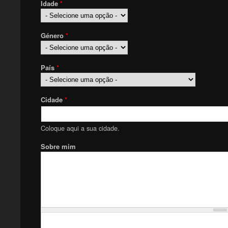
Idade
*
Género
*
País
*
Cidade
*
Coloque aqui a sua cidade.
Sobre mim