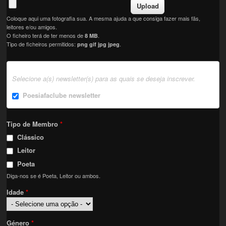
Coloque aqui uma fotografia sua. A mesma ajuda a que consiga fazer mais fãs,
leitores e/ou amigos.
O ficheiro terá de ter menos de
.
8 MB
Tipo de ficheiros permitidos:
.
png gif jpg jpeg
Selecione a(s) newsletter(s) para as quais se deseja inscrever.
Poesiafaclube newsletter
Tipo de Membro
*
Clássico
Leitor
Poeta
Diga-nos se é Poeta, Leitor ou ambos.
Idade
*
Género
*