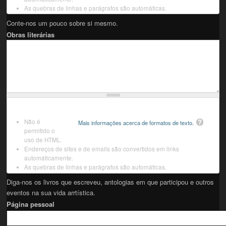
As quebras de linhas e parágrafos são automáticas.
Conte-nos um pouco sobre si mesmo.
Obras literárias
Não é
Mais informações acerca de formatos de texto.
permitido o
uso de HTML.
Endereços de sites e de emails são convertidos em links
automáticamente.
As quebras de linhas e parágrafos são automáticas.
Diga-nos os livros que escreveu, antologias em que participou e outros
eventos na sua vida arrtística.
Página pessoal