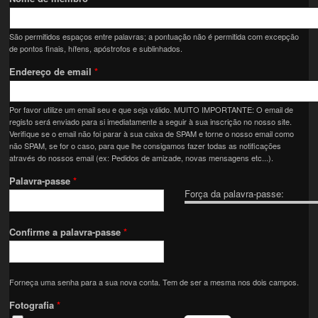
São permitidos espaços entre palavras; a pontuação não é permitida com excepção
de pontos finais, hífens, apóstrofos e sublinhados.
Endereço de email
*
Por favor utilize um email seu e que seja válido. MUITO IMPORTANTE: O email de
registo será enviado para si imediatamente a seguir à sua inscrição no nosso site.
Verifique se o email não foi parar à sua caixa de SPAM e torne o nosso email como
não SPAM, se for o caso, para que lhe consigamos fazer todas as notificações
através do nossos email (ex: Pedidos de amizade, novas mensagens etc...).
Palavra-passe
*
Força da palavra-passe:
Confirme a palavra-passe
*
Forneça uma senha para a sua nova conta. Tem de ser a mesma nos dois campos.
Fotografia
*