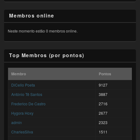
Membros online
Neste momento estão 0 membros online.
Top Membros (por pontos)
Membro
Pontos
DiCello Poeta
9127
António Tê Santos
3887
Frederico De Castro
2716
Hygora Hoxy
2677
admin
2323
CharlesSilva
1511