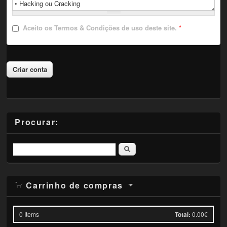
Aceito
os Termos & Condições de uso deste site.
*
Procurar:
Pesquisar
Carrinho de compras
0
Items
Total:
0.00€