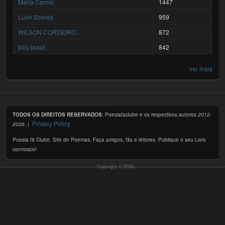
Maria Carmo
1447
Luan Soares
959
WILSON CORDEIRO...
872
billy brasil
842
ver mais
TODOS OS DIREITOS RESERVADOS
: Poesiafaclube e os respectivos autores
2012-
Privacy Policy
2026
. |
Poesia fã Clube. Site de Poemas. Faça amigos, fãs e leitores. Publique o seu Livro
connosco!
Copyright © 2026,