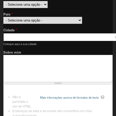
País
*
Cidade
*
Coloque aqui a sua cidade.
Sobre mim
Não é
Mais informações acerca de formatos de texto.
permitido o
uso de HTML.
Endereços de sites e de emails são convertidos em links
automáticamente.