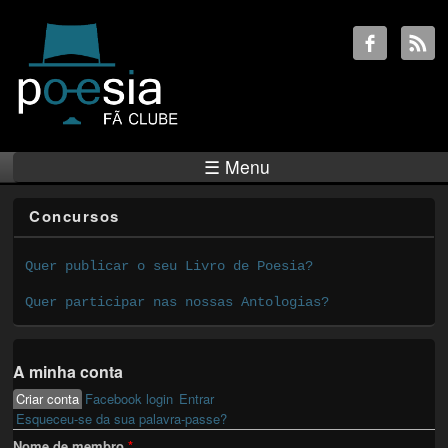
☰ Menu
Concursos
Quer publicar o seu Livro de Poesia?
Quer participar nas nossas Antologias?
A minha conta
Criar conta
(active tab)
Facebook login
Entrar
Primary tabs
Esqueceu-se da sua palavra-passe?
Nome de membro
*