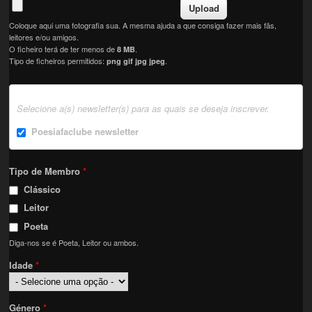
Coloque aqui uma fotografia sua. A mesma ajuda a que consiga fazer mais fãs,
leitores e/ou amigos.
O ficheiro terá de ter menos de
.
8 MB
Tipo de ficheiros permitidos:
.
png gif jpg jpeg
Selecione a(s) newsletter(s) para as quais se deseja inscrever.
Poesiafaclube newsletter
Tipo de Membro
*
Clássico
Leitor
Poeta
Diga-nos se é Poeta, Leitor ou ambos.
Idade
*
Género
*