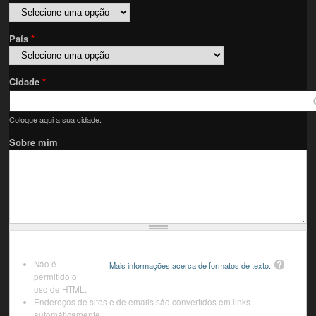
País
*
Cidade
*
Coloque aqui a sua cidade.
Sobre mim
Não é
Mais informações acerca de formatos de texto.
permitido o
uso de HTML.
Endereços de sites e de emails são convertidos em links
automáticamente.