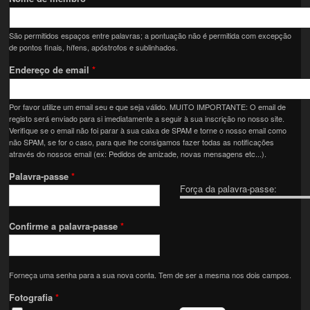
São permitidos espaços entre palavras; a pontuação não é permitida com excepção
de pontos finais, hífens, apóstrofos e sublinhados.
Endereço de email
*
Por favor utilize um email seu e que seja válido. MUITO IMPORTANTE: O email de
registo será enviado para si imediatamente a seguir à sua inscrição no nosso site.
Verifique se o email não foi parar à sua caixa de SPAM e torne o nosso email como
não SPAM, se for o caso, para que lhe consigamos fazer todas as notificações
através do nossos email (ex: Pedidos de amizade, novas mensagens etc...).
Palavra-passe
*
Força da palavra-passe:
Confirme a palavra-passe
*
Forneça uma senha para a sua nova conta. Tem de ser a mesma nos dois campos.
Fotografia
*