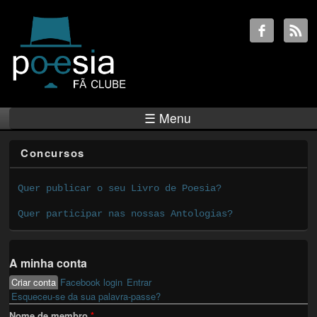
☰ Menu
Concursos
Quer publicar o seu Livro de Poesia?
Quer participar nas nossas Antologias?
A minha conta
Criar conta
(active tab)
Facebook login
Entrar
Primary tabs
Esqueceu-se da sua palavra-passe?
Nome de membro
*