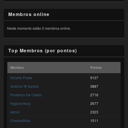
Membros online
Neste momento estão 0 membros online.
Top Membros (por pontos)
Membro
Pontos
DiCello Poeta
9127
António Tê Santos
3887
Frederico De Castro
2716
Hygora Hoxy
2677
admin
2323
CharlesSilva
1511