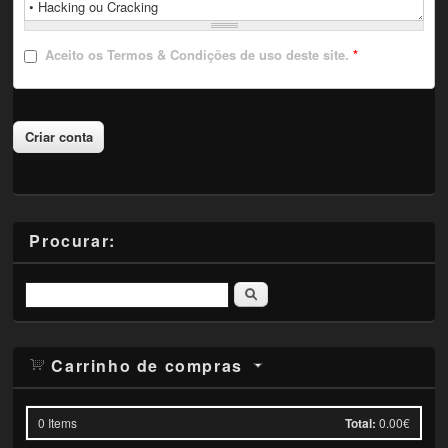
Aceito
os Termos & Condições de uso deste site.
*
Procurar:
Pesquisar
Carrinho de compras
0
Items
Total:
0.00€