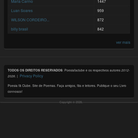
Maria Carmo
1447
Luan Soares
959
WILSON CORDEIRO...
872
billy brasil
842
ver mais
TODOS OS DIREITOS RESERVADOS
: Poesiafaclube e os respectivos autores
2012-
Privacy Policy
2026
. |
Poesia fã Clube. Site de Poemas. Faça amigos, fãs e leitores. Publique o seu Livro
connosco!
Copyright © 2026,