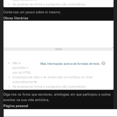
As quebras de linhas e parágrafos são automáticas.
Conte-nos um pouco sobre si mesmo.
Obras literárias
Não é
Mais informações acerca de formatos de texto.
permitido o
uso de HTML.
Endereços de sites e de emails são convertidos em links
automáticamente.
As quebras de linhas e parágrafos são automáticas.
Diga-nos os livros que escreveu, antologias em que participou e outros
eventos na sua vida arrtística.
Página pessoal