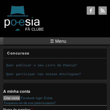
☰ Menu
Concursos
Quer publicar o seu Livro de Poesia?
Quer participar nas nossas Antologias?
A minha conta
Criar conta
(active tab)
Facebook login
Entrar
Primary tabs
Esqueceu-se da sua palavra-passe?
Nome de membro
*