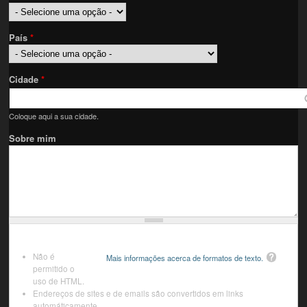
País
*
Cidade
*
Coloque aqui a sua cidade.
Sobre mim
Não é
Mais informações acerca de formatos de texto.
permitido o
uso de HTML.
Endereços de sites e de emails são convertidos em links
automáticamente.