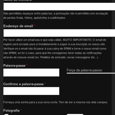
São permitidos espaços entre palavras; a pontuação não é permitida com excepção
de pontos finais, hífens, apóstrofos e sublinhados.
Endereço de email
*
Por favor utilize um email seu e que seja válido. MUITO IMPORTANTE: O email de
registo será enviado para si imediatamente a seguir à sua inscrição no nosso site.
Verifique se o email não foi parar à sua caixa de SPAM e torne o nosso email como
não SPAM, se for o caso, para que lhe consigamos fazer todas as notificações
através do nossos email (ex: Pedidos de amizade, novas mensagens etc...).
Palavra-passe
*
Força da palavra-passe:
Confirme a palavra-passe
*
Forneça uma senha para a sua nova conta. Tem de ser a mesma nos dois campos.
Fotografia
*