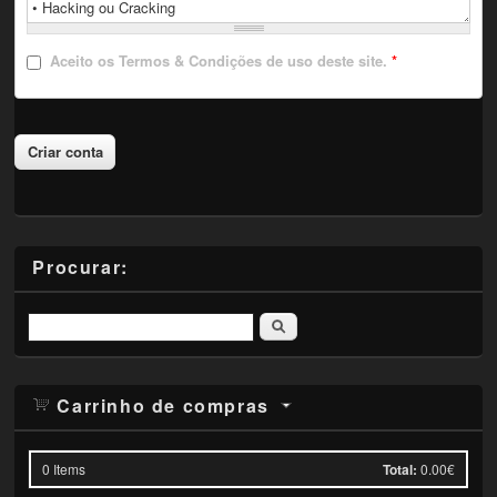
Aceito
os Termos & Condições de uso deste site.
*
Procurar:
Pesquisar
Carrinho de compras
0
Items
Total:
0.00€