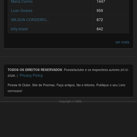
Maria Carmo
1447
Luan Soares
959
WILSON CORDEIRO...
872
billy brasil
842
ver mais
TODOS OS DIREITOS RESERVADOS
: Poesiafaclube e os respectivos autores
2012-
Privacy Policy
2026
. |
Poesia fã Clube. Site de Poemas. Faça amigos, fãs e leitores. Publique o seu Livro
connosco!
Copyright © 2026,