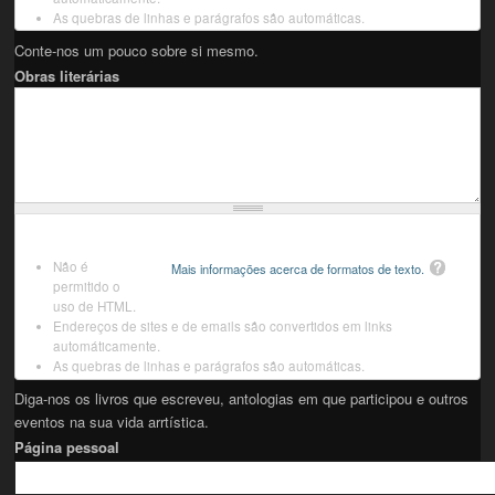
As quebras de linhas e parágrafos são automáticas.
Conte-nos um pouco sobre si mesmo.
Obras literárias
Não é
Mais informações acerca de formatos de texto.
permitido o
uso de HTML.
Endereços de sites e de emails são convertidos em links
automáticamente.
As quebras de linhas e parágrafos são automáticas.
Diga-nos os livros que escreveu, antologias em que participou e outros
eventos na sua vida arrtística.
Página pessoal