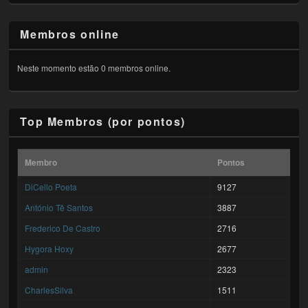
Membros online
Neste momento estão 0 membros online.
Top Membros (por pontos)
Membro
Pontos
DiCello Poeta
9127
António Tê Santos
3887
Frederico De Castro
2716
Hygora Hoxy
2677
admin
2323
CharlesSilva
1511