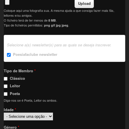
Coloque aqui uma fotografia sua. A mesma ajuda a que consiga fazer mais fãs,
leitores e/ou amigos.
O ficheiro terá de ter menos de
.
8 MB
Tipo de ficheiros permitidos:
.
png gif jpg jpeg
Selecione a(s) newsletter(s) para as quais se deseja inscrever.
Poesiafaclube newsletter
Tipo de Membro
*
Clássico
Leitor
Poeta
Diga-nos se é Poeta, Leitor ou ambos.
Idade
*
Género
*