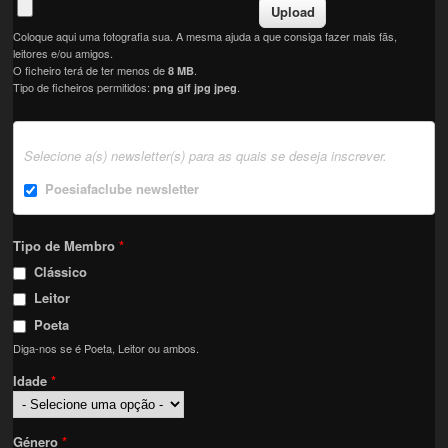
Coloque aqui uma fotografia sua. A mesma ajuda a que consiga fazer mais fãs,
leitores e/ou amigos.
O ficheiro terá de ter menos de
.
8 MB
Tipo de ficheiros permitidos:
.
png gif jpg jpeg
Selecione a(s) newsletter(s) para as quais se deseja inscrever.
Poesiafaclube newsletter
Tipo de Membro
*
Clássico
Leitor
Poeta
Diga-nos se é Poeta, Leitor ou ambos.
Idade
*
Género
*