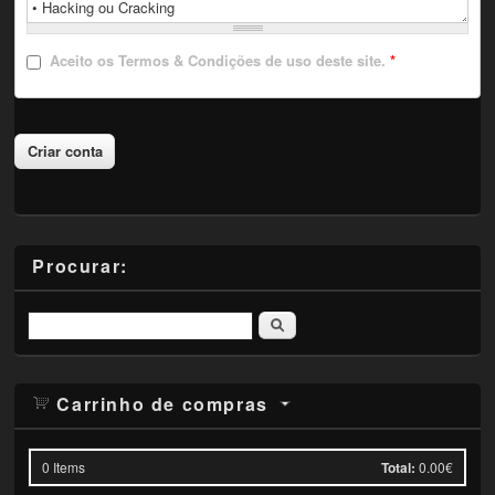
Aceito
os Termos & Condições de uso deste site.
*
Procurar:
Pesquisar
Carrinho de compras
0
Items
Total:
0.00€