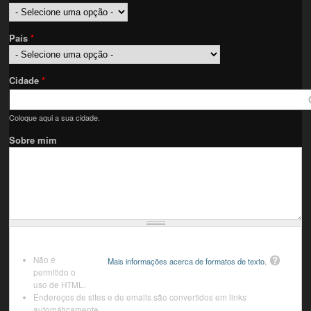
País
*
Cidade
*
Coloque aqui a sua cidade.
Sobre mim
Não é
Mais informações acerca de formatos de texto.
permitido o
uso de HTML.
Endereços de sites e de emails são convertidos em links
automáticamente.