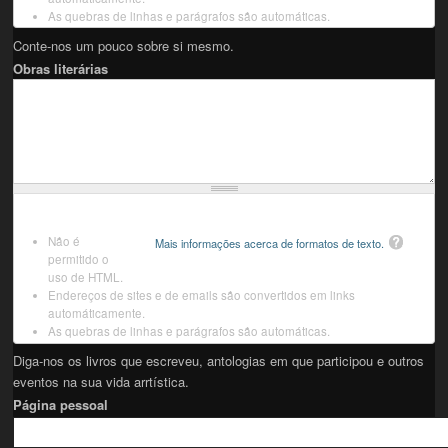
As quebras de linhas e parágrafos são automáticas.
Conte-nos um pouco sobre si mesmo.
Obras literárias
Não é
Mais informações acerca de formatos de texto.
permitido o
uso de HTML.
Endereços de sites e de emails são convertidos em links
automáticamente.
As quebras de linhas e parágrafos são automáticas.
Diga-nos os livros que escreveu, antologias em que participou e outros
eventos na sua vida arrtística.
Página pessoal