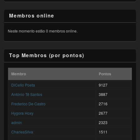
Membros online
Neste momento estão 0 membros online.
Top Membros (por pontos)
Membro
Pontos
DiCello Poeta
9127
António Tê Santos
3887
Frederico De Castro
2716
Hygora Hoxy
2677
admin
2323
CharlesSilva
1511