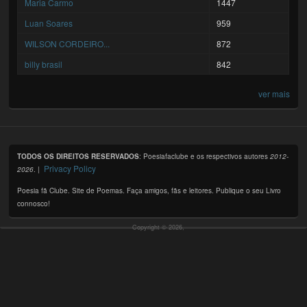
Maria Carmo
1447
Luan Soares
959
WILSON CORDEIRO...
872
billy brasil
842
ver mais
TODOS OS DIREITOS RESERVADOS
: Poesiafaclube e os respectivos autores
2012-
Privacy Policy
2026
. |
Poesia fã Clube. Site de Poemas. Faça amigos, fãs e leitores. Publique o seu Livro
connosco!
Copyright © 2026,