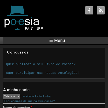
☰ Menu
Concursos
Quer publicar o seu Livro de Poesia?
Quer participar nas nossas Antologias?
A minha conta
Criar conta
(active tab)
Facebook login
Entrar
Primary tabs
Esqueceu-se da sua palavra-passe?
Nome de membro
*