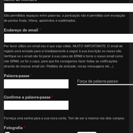
São permitidos espaços entre palavras; a pontuação não é permitida com excepção
de pontos finais, hífens, apóstrofos e sublinhados.
Endereço de email
*
Por favor utilize um email seu e que seja válido. MUITO IMPORTANTE: O email de
registo será enviado para si imediatamente a seguir à sua inscrição no nosso site.
Verifique se o email não foi parar à sua caixa de SPAM e torne o nosso email como
não SPAM, se for o caso, para que lhe consigamos fazer todas as notificações
através do nossos email (ex: Pedidos de amizade, novas mensagens etc...).
Palavra-passe
*
Força da palavra-passe:
Confirme a palavra-passe
*
Forneça uma senha para a sua nova conta. Tem de ser a mesma nos dois campos.
Fotografia
*