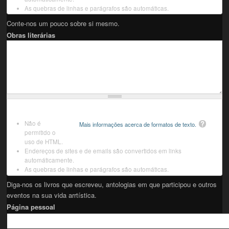
As quebras de linhas e parágrafos são automáticas.
Conte-nos um pouco sobre si mesmo.
Obras literárias
Não é
Mais informações acerca de formatos de texto.
permitido o
uso de HTML.
Endereços de sites e de emails são convertidos em links
automáticamente.
As quebras de linhas e parágrafos são automáticas.
Diga-nos os livros que escreveu, antologias em que participou e outros
eventos na sua vida arrtística.
Página pessoal