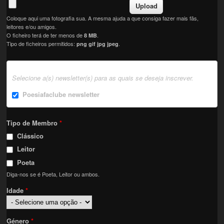
Coloque aqui uma fotografia sua. A mesma ajuda a que consiga fazer mais fãs,
leitores e/ou amigos.
O ficheiro terá de ter menos de
.
8 MB
Tipo de ficheiros permitidos:
.
png gif jpg jpeg
Selecione a(s) newsletter(s) para as quais se deseja inscrever.
Poesiafaclube newsletter
Tipo de Membro
*
Clássico
Leitor
Poeta
Diga-nos se é Poeta, Leitor ou ambos.
Idade
*
Género
*