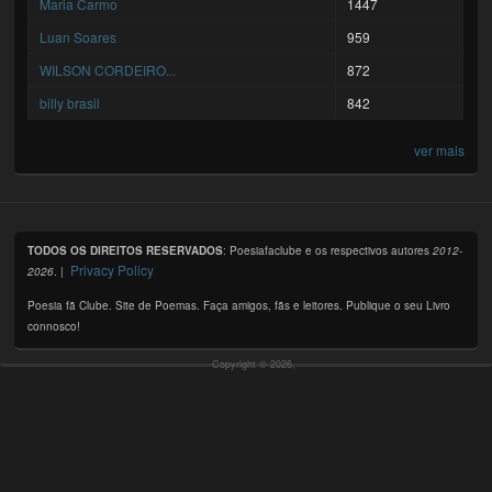
Maria Carmo
1447
Luan Soares
959
WILSON CORDEIRO...
872
billy brasil
842
ver mais
TODOS OS DIREITOS RESERVADOS
: Poesiafaclube e os respectivos autores
2012-
Privacy Policy
2026
. |
Poesia fã Clube. Site de Poemas. Faça amigos, fãs e leitores. Publique o seu Livro
connosco!
Copyright © 2026,