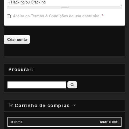
Aceito
os Termos & Condições de uso deste site.
*
Procurar:
Pesquisar
Carrinho de compras
0
Items
Total:
0.00€