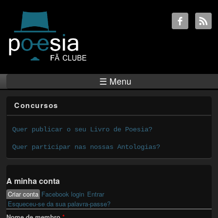
☰ Menu
Concursos
Quer publicar o seu Livro de Poesia?
Quer participar nas nossas Antologias?
A minha conta
Criar conta
(active tab)
Facebook login
Entrar
Primary tabs
Esqueceu-se da sua palavra-passe?
Nome de membro
*