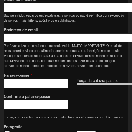
São permitidos espaços entre palavras; a pontuação não é permitida com excepção
de pontos finais, hífens, apóstrofos e sublinhados.
Endereço de email
*
Por favor utilize um email seu e que seja válido. MUITO IMPORTANTE: O email de
registo será enviado para si imediatamente a seguir à sua inscrição no nosso site.
Verifique se o email não foi parar à sua caixa de SPAM e torne o nosso email como
não SPAM, se for o caso, para que lhe consigamos fazer todas as notificações
através do nossos email (ex: Pedidos de amizade, novas mensagens etc...).
Palavra-passe
*
Força da palavra-passe:
Confirme a palavra-passe
*
Forneça uma senha para a sua nova conta. Tem de ser a mesma nos dois campos.
Fotografia
*