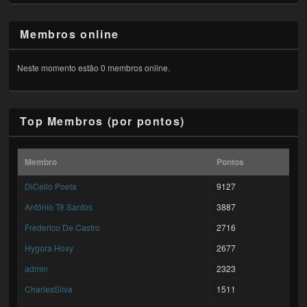
Membros online
Neste momento estão 0 membros online.
Top Membros (por pontos)
Membro
Pontos
DiCello Poeta
9127
António Tê Santos
3887
Frederico De Castro
2716
Hygora Hoxy
2677
admin
2323
CharlesSilva
1511