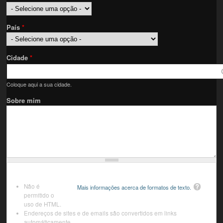
País
*
Cidade
*
Coloque aqui a sua cidade.
Sobre mim
Não é
Mais informações acerca de formatos de texto.
permitido o
uso de HTML.
Endereços de sites e de emails são convertidos em links
automáticamente.