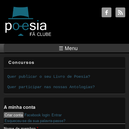
☰ Menu
Concursos
Quer publicar o seu Livro de Poesia?
Quer participar nas nossas Antologias?
A minha conta
Criar conta
(active tab)
Facebook login
Entrar
Primary tabs
Esqueceu-se da sua palavra-passe?
Nome de membro
*