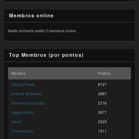
Membros online
Neste momento estão 0 membros online.
Top Membros (por pontos)
Membro
Pontos
DiCello Poeta
9127
António Tê Santos
3887
Frederico De Castro
2716
Hygora Hoxy
2677
admin
2323
CharlesSilva
1511