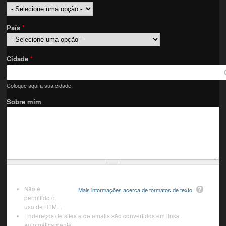
País
*
Cidade
*
Coloque aqui a sua cidade.
Sobre mim
Não é
Mais informações acerca de formatos de texto.
permitido o
uso de HTML.
Endereços de sites e de emails são convertidos em links
automáticamente.