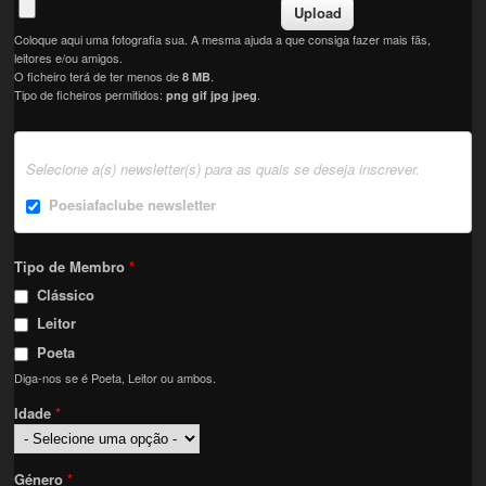
Coloque aqui uma fotografia sua. A mesma ajuda a que consiga fazer mais fãs,
leitores e/ou amigos.
O ficheiro terá de ter menos de
.
8 MB
Tipo de ficheiros permitidos:
.
png gif jpg jpeg
Selecione a(s) newsletter(s) para as quais se deseja inscrever.
Poesiafaclube newsletter
Tipo de Membro
*
Clássico
Leitor
Poeta
Diga-nos se é Poeta, Leitor ou ambos.
Idade
*
Género
*