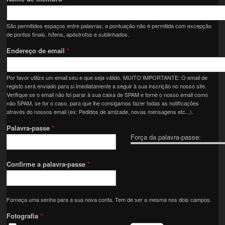
São permitidos espaços entre palavras; a pontuação não é permitida com excepção
de pontos finais, hífens, apóstrofos e sublinhados.
Endereço de email
*
Por favor utilize um email seu e que seja válido. MUITO IMPORTANTE: O email de
registo será enviado para si imediatamente a seguir à sua inscrição no nosso site.
Verifique se o email não foi parar à sua caixa de SPAM e torne o nosso email como
não SPAM, se for o caso, para que lhe consigamos fazer todas as notificações
através do nossos email (ex: Pedidos de amizade, novas mensagens etc...).
Palavra-passe
*
Força da palavra-passe:
Confirme a palavra-passe
*
Forneça uma senha para a sua nova conta. Tem de ser a mesma nos dois campos.
Fotografia
*