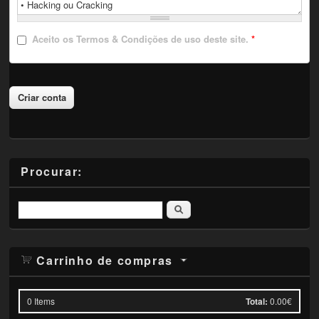
Aceito
os Termos & Condições de uso deste site.
*
Procurar:
Pesquisar
Carrinho de compras
0
Items
Total:
0.00€