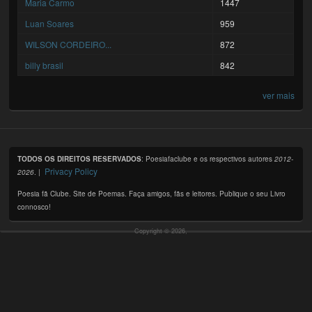
Maria Carmo
1447
Luan Soares
959
WILSON CORDEIRO...
872
billy brasil
842
ver mais
TODOS OS DIREITOS RESERVADOS
: Poesiafaclube e os respectivos autores
2012-
Privacy Policy
2026
. |
Poesia fã Clube. Site de Poemas. Faça amigos, fãs e leitores. Publique o seu Livro
connosco!
Copyright © 2026,