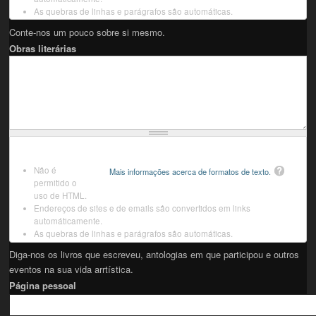
As quebras de linhas e parágrafos são automáticas.
Conte-nos um pouco sobre si mesmo.
Obras literárias
Não é
Mais informações acerca de formatos de texto.
permitido o
uso de HTML.
Endereços de sites e de emails são convertidos em links
automáticamente.
As quebras de linhas e parágrafos são automáticas.
Diga-nos os livros que escreveu, antologias em que participou e outros
eventos na sua vida arrtística.
Página pessoal