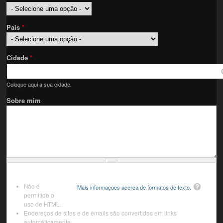
País
*
Cidade
*
Coloque aqui a sua cidade.
Sobre mim
Não é
Mais informações acerca de formatos de texto.
permitido o
uso de HTML.
Endereços de sites e de emails são convertidos em links
automáticamente.