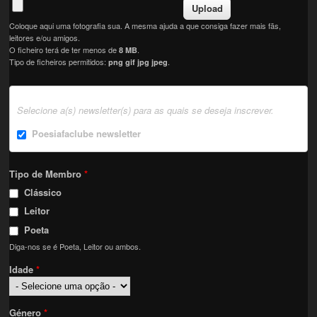
Coloque aqui uma fotografia sua. A mesma ajuda a que consiga fazer mais fãs,
leitores e/ou amigos.
O ficheiro terá de ter menos de
.
8 MB
Tipo de ficheiros permitidos:
.
png gif jpg jpeg
Selecione a(s) newsletter(s) para as quais se deseja inscrever.
Poesiafaclube newsletter
Tipo de Membro
*
Clássico
Leitor
Poeta
Diga-nos se é Poeta, Leitor ou ambos.
Idade
*
Género
*