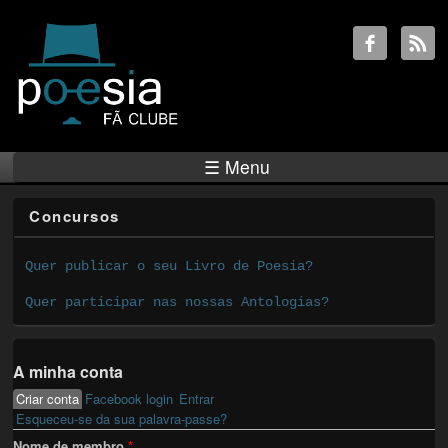
☰ Menu
Concursos
Quer publicar o seu Livro de Poesia?
Quer participar nas nossas Antologias?
A minha conta
Criar conta
(active tab)
Facebook login
Entrar
Primary tabs
Esqueceu-se da sua palavra-passe?
Nome de membro
*