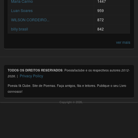
Maria Carmo
1447
Luan Soares
959
WILSON CORDEIRO...
872
billy brasil
842
ver mais
TODOS OS DIREITOS RESERVADOS
: Poesiafaclube e os respectivos autores
2012-
Privacy Policy
2026
. |
Poesia fã Clube. Site de Poemas. Faça amigos, fãs e leitores. Publique o seu Livro
connosco!
Copyright © 2026,