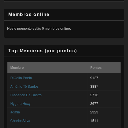
Membros online
Neste momento estão 0 membros online.
Top Membros (por pontos)
Membro
Pontos
DiCello Poeta
9127
António Tê Santos
3887
Frederico De Castro
2716
Hygora Hoxy
2677
admin
2323
CharlesSilva
1511