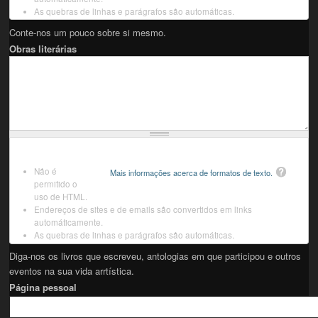
As quebras de linhas e parágrafos são automáticas.
Conte-nos um pouco sobre si mesmo.
Obras literárias
Não é
Mais informações acerca de formatos de texto.
permitido o
uso de HTML.
Endereços de sites e de emails são convertidos em links
automáticamente.
As quebras de linhas e parágrafos são automáticas.
Diga-nos os livros que escreveu, antologias em que participou e outros
eventos na sua vida arrtística.
Página pessoal