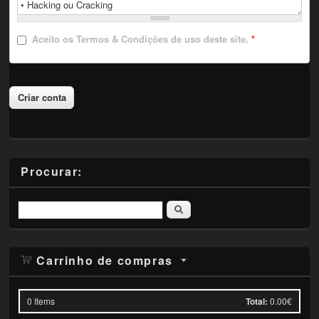
Aceito
os Termos & Condições de uso deste site.
*
Procurar:
Pesquisar
Carrinho de compras
0
Items
Total:
0.00€