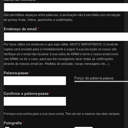
São permitidos espaços entre palavras; a pontuação não é permitida com excepção
de pontos finais, hífens, apóstrofos e sublinhados.
Endereço de email
*
Por favor utilize um email seu e que seja válido. MUITO IMPORTANTE: O email de
registo será enviado para si imediatamente a seguir à sua inscrição no nosso site.
Verifique se o email não foi parar à sua caixa de SPAM e torne o nosso email como
não SPAM, se for o caso, para que lhe consigamos fazer todas as notificações
através do nossos email (ex: Pedidos de amizade, novas mensagens etc...).
Palavra-passe
*
Força da palavra-passe:
Confirme a palavra-passe
*
Forneça uma senha para a sua nova conta. Tem de ser a mesma nos dois campos.
Fotografia
*