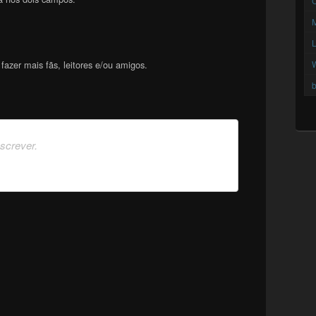
C
azer mais fãs, leitores e/ou amigos.
b
nscrever.