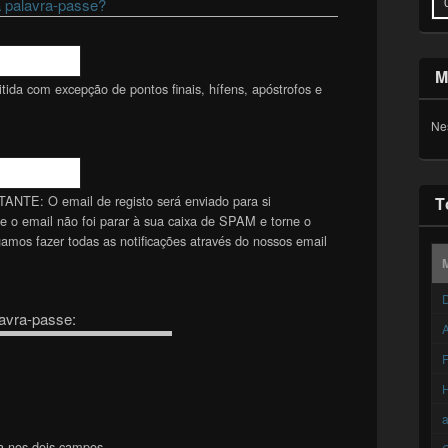
 palavra-passe?
M
ida com excepção de pontos finais, hífens, apóstrofos e
Ne
TANTE: O email de registo será enviado para si
T
se o email não foi parar à sua caixa de SPAM e torne o
mos fazer todas as notificações através do nossos email
D
avra-passe:
A
F
a nos dois campos.