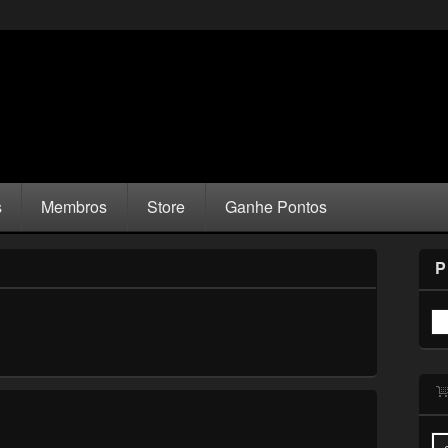
s
Membros
Store
Ganhe Pontos
P