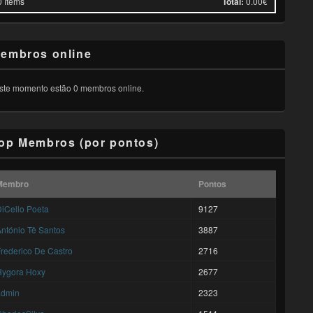
0
Items
Total:
0.00€
embros online
ste momento estão 0 membros online.
op Membros (por pontos)
Membro
Pontos
iCello Poeta
9127
ntónio Tê Santos
3887
rederico De Castro
2716
Hygora Hoxy
2677
admin
2323