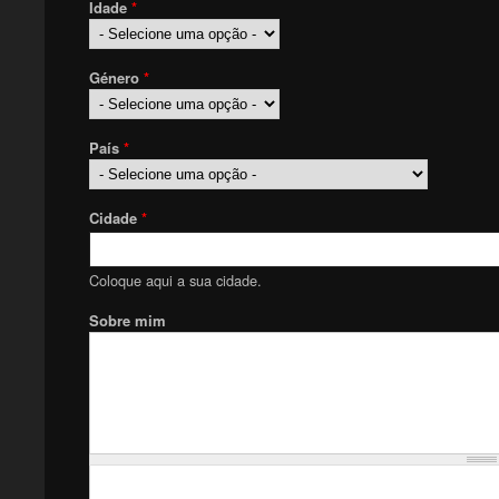
Idade
*
Género
*
País
*
Cidade
*
Coloque aqui a sua cidade.
Sobre mim