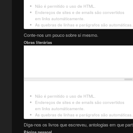
Não é permitido o uso de HTML.
Endereços de sites e de emails são convertidos
em links automáticamente.
As quebras de linhas e parágrafos são automáticas.
Conte-nos um pouco sobre si mesmo.
Obras literárias
Não é permitido o uso de HTML.
Endereços de sites e de emails são convertidos
em links automáticamente.
As quebras de linhas e parágrafos são automáticas.
Diga-nos os livros que escreveu, antologias em que parti
Página pessoal