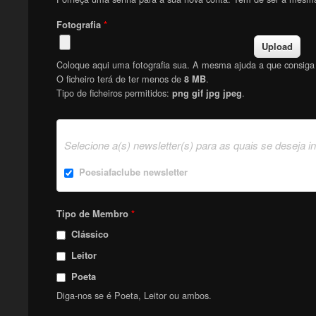
Fotografia
*
Coloque aqui uma fotografia sua. A mesma ajuda a que consiga f
O ficheiro terá de ter menos de
.
8 MB
Tipo de ficheiros permitidos:
.
png gif jpg jpeg
Selecione a(s) newsletter(s) para as quais se deseja i
Poesiafaclube newsletter
Tipo de Membro
*
Clássico
Leitor
Poeta
Diga-nos se é Poeta, Leitor ou ambos.