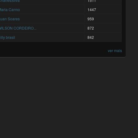
harlesSilva
1511
Maria Carmo
1447
Luan Soares
959
WILSON CORDEIRO...
872
illy brasil
842
ver mais