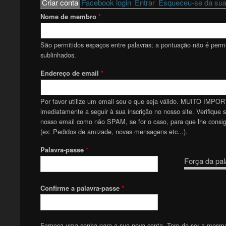
Primary tabs
Criar conta
(active tab)
Facebook login
Entrar
Esqueceu-se da sua
Nome de membro
*
São permitidos espaços entre palavras; a pontuação não é permit
sublinhados.
Endereço de email
*
Por favor utilize um email seu e que seja válido. MUITO IMPOR
imediatamente a seguir à sua inscrição no nosso site. Verifique 
nosso email como não SPAM, se for o caso, para que lhe consiga
(ex: Pedidos de amizade, novas mensagens etc...).
Palavra-passe
*
Força da pal
Confirme a palavra-passe
*
Forneça uma senha para a sua nova conta. Tem de ser a mesm