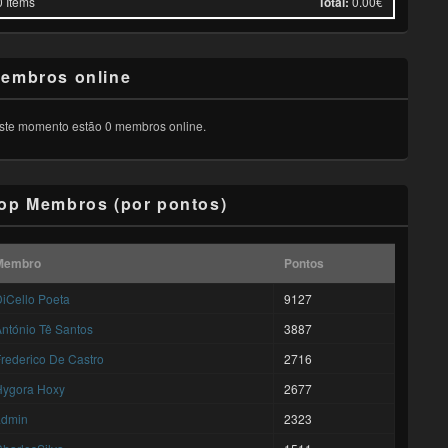
0
Items
Total:
0.00€
embros online
ste momento estão 0 membros online.
op Membros (por pontos)
Membro
Pontos
iCello Poeta
9127
ntónio Tê Santos
3887
rederico De Castro
2716
Hygora Hoxy
2677
admin
2323