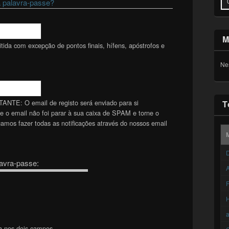
 palavra-passe?
M
ida com excepção de pontos finais, hífens, apóstrofos e
Ne
TANTE: O email de registo será enviado para si
T
se o email não foi parar à sua caixa de SPAM e torne o
mos fazer todas as notificações através do nossos email
D
avra-passe:
A
F
a nos dois campos.