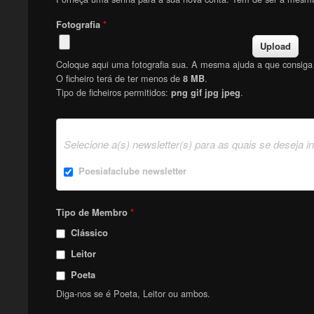
Fotografia
*
Coloque aqui uma fotografia sua. A mesma ajuda a que consiga f
O ficheiro terá de ter menos de
.
8 MB
Tipo de ficheiros permitidos:
.
png gif jpg jpeg
Selecione a(s) newsletter(s) para as quais se deseja i
Poesiafaclube newsletter
Tipo de Membro
*
Clássico
Leitor
Poeta
Diga-nos se é Poeta, Leitor ou ambos.