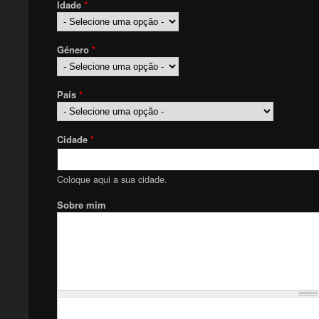
Idade
*
Género
*
País
*
Cidade
*
Coloque aqui a sua cidade.
Sobre mim