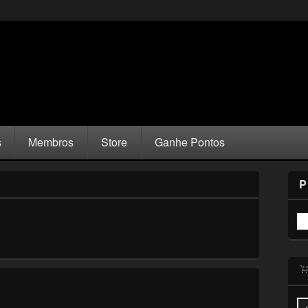
s
Membros
Store
Ganhe Pontos
P