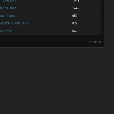
harlesSilva
1511
Maria Carmo
1447
Luan Soares
959
WILSON CORDEIRO...
872
illy brasil
842
ver mais