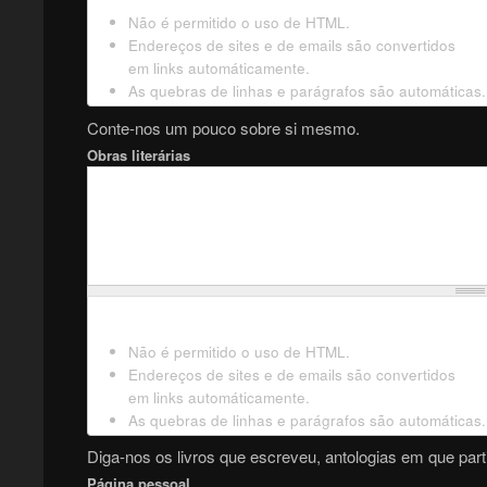
Não é permitido o uso de HTML.
Endereços de sites e de emails são convertidos
em links automáticamente.
As quebras de linhas e parágrafos são automáticas.
Conte-nos um pouco sobre si mesmo.
Obras literárias
Não é permitido o uso de HTML.
Endereços de sites e de emails são convertidos
em links automáticamente.
As quebras de linhas e parágrafos são automáticas.
Diga-nos os livros que escreveu, antologias em que parti
Página pessoal