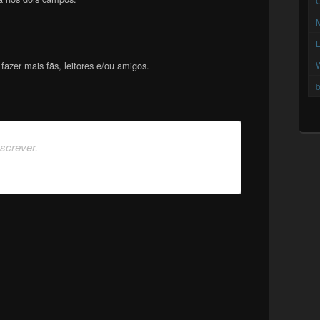
C
azer mais fãs, leitores e/ou amigos.
b
nscrever.