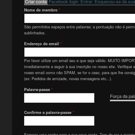
Primary tabs
Criar conta
(active tab)
Facebook login
Entrar
Esqueceu-se da sua
Nome de membro
*
São permitidos espaços entre palavras; a pontuação não é permit
sublinhados.
Endereço de email
*
Por favor utilize um email seu e que seja válido. MUITO IMPOR
imediatamente a seguir à sua inscrição no nosso site. Verifique 
nosso email como não SPAM, se for o caso, para que lhe consiga
(ex: Pedidos de amizade, novas mensagens etc...).
Palavra-passe
*
Força da pal
Confirme a palavra-passe
*
Forneça uma senha para a sua nova conta. Tem de ser a mesm