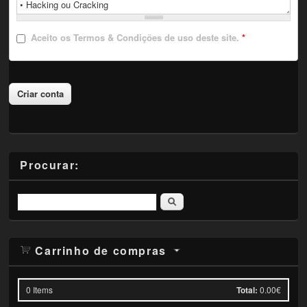
Aceito
os Termos & Condições de uso deste site.
*
Procurar:
Pesquisar
Carrinho de compras
0
Items
Total:
0.00€