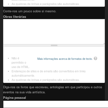
As quebras de linhas e parágrafos são automáticas.
Conte-nos um pouco sobre si mesmo.
Obras literárias
Não é
Mais informações acerca de formatos de texto.
permitido o
uso de HTML.
Endereços de sites e de emails são convertidos em links
automáticamente.
As quebras de linhas e parágrafos são automáticas.
Diga-nos os livros que escreveu, antologias em que participou e outros
eventos na sua vida arrtística.
Página pessoal