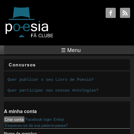
☰ Menu
Concursos
Quer publicar o seu Livro de Poesia?
Quer participar nas nossas Antologias?
A minha conta
Criar conta
(active tab)
Facebook login
Entrar
Primary tabs
Esqueceu-se da sua palavra-passe?
Nome de membro
*