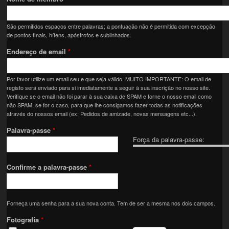
São permitidos espaços entre palavras; a pontuação não é permitida com excepção
de pontos finais, hífens, apóstrofos e sublinhados.
Endereço de email
*
Por favor utilize um email seu e que seja válido. MUITO IMPORTANTE: O email de
registo será enviado para si imediatamente a seguir à sua inscrição no nosso site.
Verifique se o email não foi parar à sua caixa de SPAM e torne o nosso email como
não SPAM, se for o caso, para que lhe consigamos fazer todas as notificações
através do nossos email (ex: Pedidos de amizade, novas mensagens etc...).
Palavra-passe
*
Força da palavra-passe:
Confirme a palavra-passe
*
Forneça uma senha para a sua nova conta. Tem de ser a mesma nos dois campos.
Fotografia
*