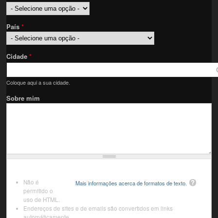
País
*
Cidade
*
Coloque aqui a sua cidade.
Sobre mim
Não é
Mais informações acerca de formatos de texto.
permitido o
uso de HTML.
Endereços de sites e de emails são convertidos em links
automáticamente.