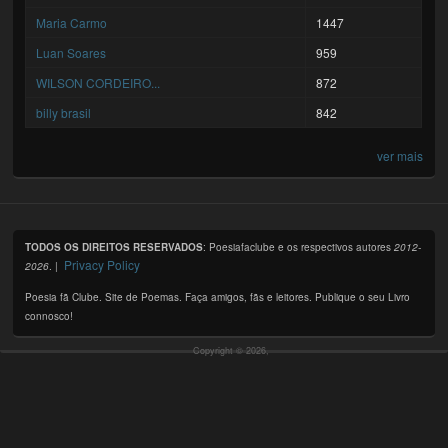
Maria Carmo
1447
Luan Soares
959
WILSON CORDEIRO...
872
billy brasil
842
ver mais
TODOS OS DIREITOS RESERVADOS
: Poesiafaclube e os respectivos autores
2012-
Privacy Policy
2026
. |
Poesia fã Clube. Site de Poemas. Faça amigos, fãs e leitores. Publique o seu Livro
connosco!
Copyright © 2026,