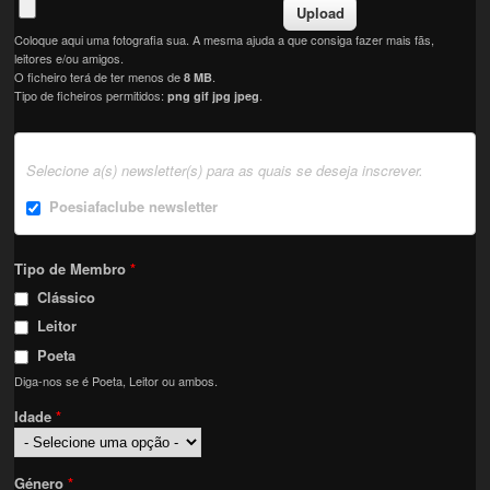
Coloque aqui uma fotografia sua. A mesma ajuda a que consiga fazer mais fãs,
leitores e/ou amigos.
O ficheiro terá de ter menos de
.
8 MB
Tipo de ficheiros permitidos:
.
png gif jpg jpeg
Selecione a(s) newsletter(s) para as quais se deseja inscrever.
Poesiafaclube newsletter
Tipo de Membro
*
Clássico
Leitor
Poeta
Diga-nos se é Poeta, Leitor ou ambos.
Idade
*
Género
*