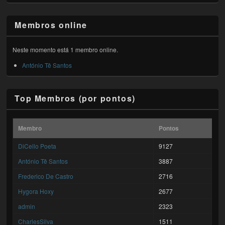
Membros online
Neste momento está 1 membro online.
António Tê Santos
Top Membros (por pontos)
Membro
Pontos
DiCello Poeta
9127
António Tê Santos
3887
Frederico De Castro
2716
Hygora Hoxy
2677
admin
2323
CharlesSilva
1511