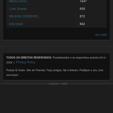
Maria Carmo
1447
Luan Soares
959
WILSON CORDEIRO...
872
billy brasil
842
ver mais
TODOS OS DIREITOS RESERVADOS
: Poesiafaclube e os respectivos autores
2012-
Privacy Policy
2026
. |
Poesia fã Clube. Site de Poemas. Faça amigos, fãs e leitores. Publique o seu Livro
connosco!
Copyright © 2026,