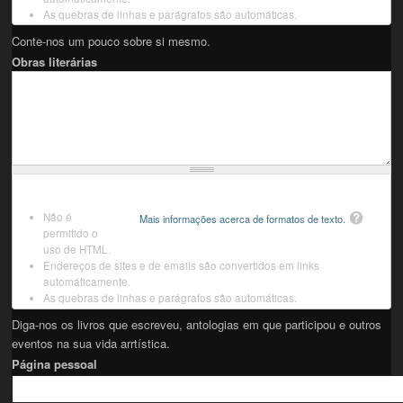
As quebras de linhas e parágrafos são automáticas.
Conte-nos um pouco sobre si mesmo.
Obras literárias
Não é
Mais informações acerca de formatos de texto.
permitido o
uso de HTML.
Endereços de sites e de emails são convertidos em links
automáticamente.
As quebras de linhas e parágrafos são automáticas.
Diga-nos os livros que escreveu, antologias em que participou e outros
eventos na sua vida arrtística.
Página pessoal