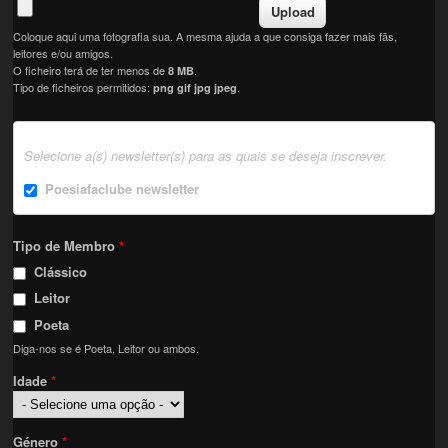
Coloque aqui uma fotografia sua. A mesma ajuda a que consiga fazer mais fãs,
leitores e/ou amigos.
O ficheiro terá de ter menos de
.
8 MB
Tipo de ficheiros permitidos:
.
png gif jpg jpeg
Selecione a(s) newsletter(s) para as quais se deseja inscrever.
Poesiafaclube newsletter
Tipo de Membro
*
Clássico
Leitor
Poeta
Diga-nos se é Poeta, Leitor ou ambos.
Idade
*
Género
*