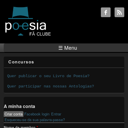
☰ Menu
Concursos
Quer publicar o seu Livro de Poesia?
Quer participar nas nossas Antologias?
A minha conta
Criar conta
(active tab)
Facebook login
Entrar
Primary tabs
Esqueceu-se da sua palavra-passe?
Nome de membro
*