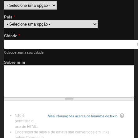
País
*
Cidade
*
Coloque aqui a sua cidade.
Sobre mim
Não é
Mais informações acerca de formatos de texto.
permitido o
uso de HTML.
Endereços de sites e de emails são convertidos em links
automáticamente.