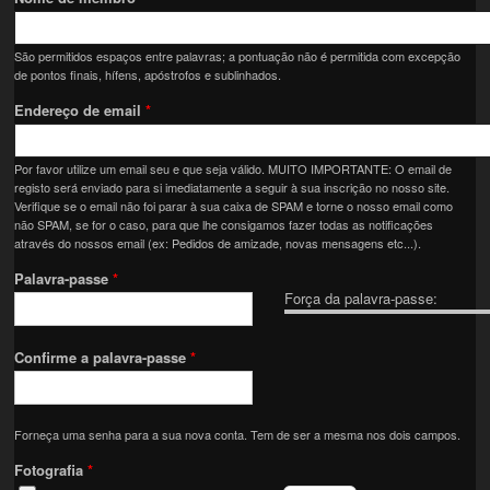
São permitidos espaços entre palavras; a pontuação não é permitida com excepção
de pontos finais, hífens, apóstrofos e sublinhados.
Endereço de email
*
Por favor utilize um email seu e que seja válido. MUITO IMPORTANTE: O email de
registo será enviado para si imediatamente a seguir à sua inscrição no nosso site.
Verifique se o email não foi parar à sua caixa de SPAM e torne o nosso email como
não SPAM, se for o caso, para que lhe consigamos fazer todas as notificações
através do nossos email (ex: Pedidos de amizade, novas mensagens etc...).
Palavra-passe
*
Força da palavra-passe:
Confirme a palavra-passe
*
Forneça uma senha para a sua nova conta. Tem de ser a mesma nos dois campos.
Fotografia
*