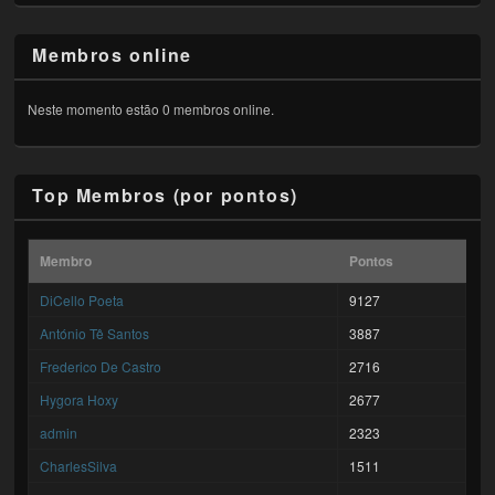
Membros online
Neste momento estão 0 membros online.
Top Membros (por pontos)
Membro
Pontos
DiCello Poeta
9127
António Tê Santos
3887
Frederico De Castro
2716
Hygora Hoxy
2677
admin
2323
CharlesSilva
1511