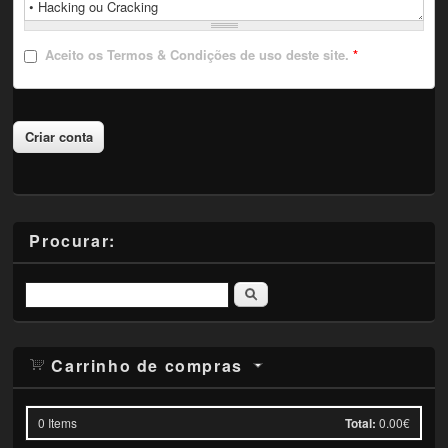
Aceito
os Termos & Condições de uso deste site.
*
Procurar:
Pesquisar
Carrinho de compras
0
Items
Total:
0.00€