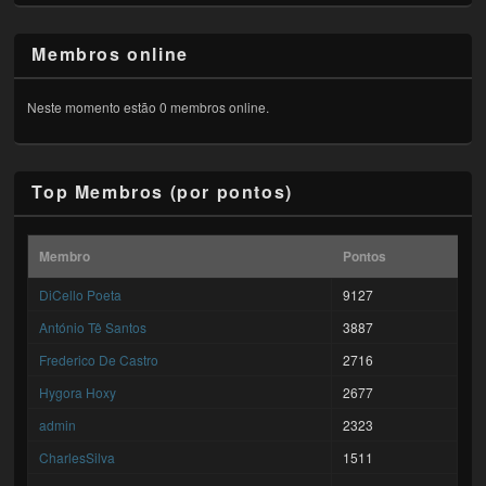
Membros online
Neste momento estão 0 membros online.
Top Membros (por pontos)
Membro
Pontos
DiCello Poeta
9127
António Tê Santos
3887
Frederico De Castro
2716
Hygora Hoxy
2677
admin
2323
CharlesSilva
1511