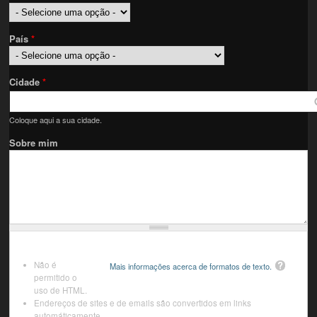
País
*
Cidade
*
Coloque aqui a sua cidade.
Sobre mim
Não é
Mais informações acerca de formatos de texto.
permitido o
uso de HTML.
Endereços de sites e de emails são convertidos em links
automáticamente.