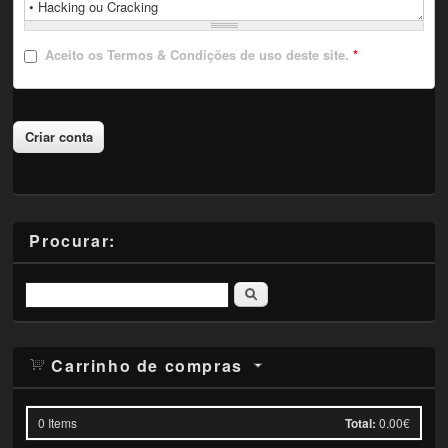
Aceito
os Termos & Condições de uso deste site.
*
Procurar:
Pesquisar
Carrinho de compras
0
Items
Total:
0.00€