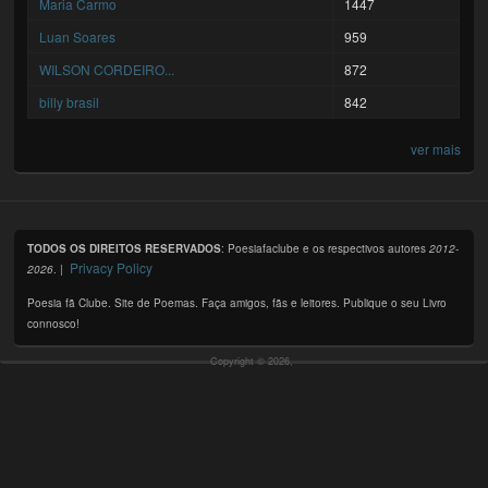
Maria Carmo
1447
Luan Soares
959
WILSON CORDEIRO...
872
billy brasil
842
ver mais
TODOS OS DIREITOS RESERVADOS
: Poesiafaclube e os respectivos autores
2012-
Privacy Policy
2026
. |
Poesia fã Clube. Site de Poemas. Faça amigos, fãs e leitores. Publique o seu Livro
connosco!
Copyright © 2026,