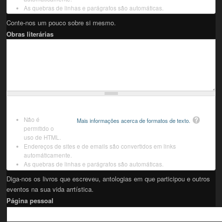
As quebras de linhas e parágrafos são automáticas.
Conte-nos um pouco sobre si mesmo.
Obras literárias
Não é
Mais informações acerca de formatos de texto.
permitido o
uso de HTML.
Endereços de sites e de emails são convertidos em links
automáticamente.
As quebras de linhas e parágrafos são automáticas.
Diga-nos os livros que escreveu, antologias em que participou e outros
eventos na sua vida arrtística.
Página pessoal