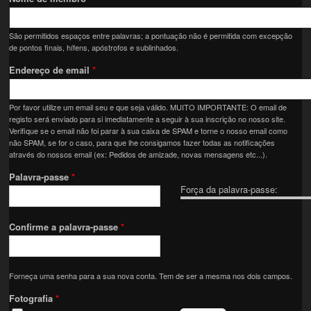
São permitidos espaços entre palavras; a pontuação não é permitida com excepção
de pontos finais, hífens, apóstrofos e sublinhados.
Endereço de email
*
Por favor utilize um email seu e que seja válido. MUITO IMPORTANTE: O email de
registo será enviado para si imediatamente a seguir à sua inscrição no nosso site.
Verifique se o email não foi parar à sua caixa de SPAM e torne o nosso email como
não SPAM, se for o caso, para que lhe consigamos fazer todas as notificações
através do nossos email (ex: Pedidos de amizade, novas mensagens etc...).
Palavra-passe
*
Força da palavra-passe:
Confirme a palavra-passe
*
Forneça uma senha para a sua nova conta. Tem de ser a mesma nos dois campos.
Fotografia
*