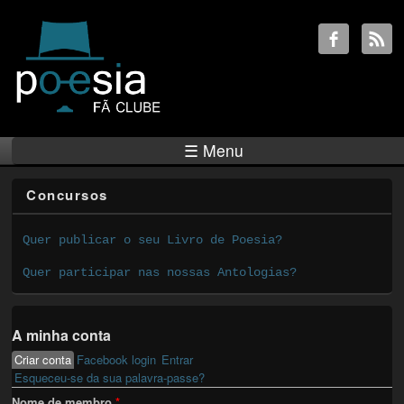
☰ Menu
Concursos
Quer publicar o seu Livro de Poesia?
Quer participar nas nossas Antologias?
A minha conta
Criar conta
(active tab)
Facebook login
Entrar
Primary tabs
Esqueceu-se da sua palavra-passe?
Nome de membro
*