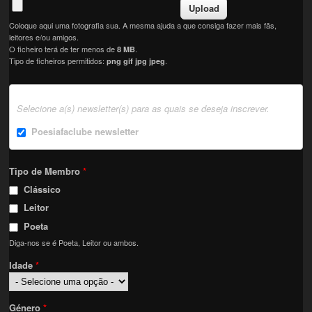
Coloque aqui uma fotografia sua. A mesma ajuda a que consiga fazer mais fãs,
leitores e/ou amigos.
O ficheiro terá de ter menos de
.
8 MB
Tipo de ficheiros permitidos:
.
png gif jpg jpeg
Selecione a(s) newsletter(s) para as quais se deseja inscrever.
Poesiafaclube newsletter
Tipo de Membro
*
Clássico
Leitor
Poeta
Diga-nos se é Poeta, Leitor ou ambos.
Idade
*
Género
*