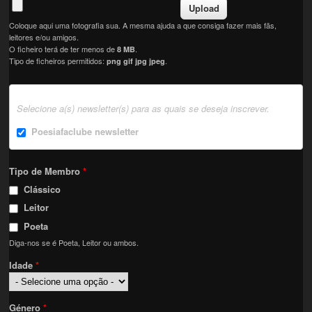
Coloque aqui uma fotografia sua. A mesma ajuda a que consiga fazer mais fãs,
leitores e/ou amigos.
O ficheiro terá de ter menos de
.
8 MB
Tipo de ficheiros permitidos:
.
png gif jpg jpeg
Selecione a(s) newsletter(s) para as quais se deseja inscrever.
Poesiafaclube newsletter
Tipo de Membro
*
Clássico
Leitor
Poeta
Diga-nos se é Poeta, Leitor ou ambos.
Idade
*
Género
*