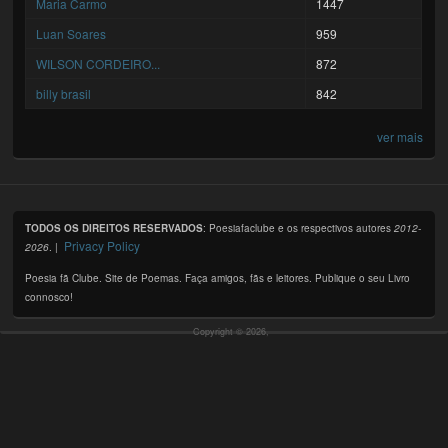
Maria Carmo
1447
Luan Soares
959
WILSON CORDEIRO...
872
billy brasil
842
ver mais
TODOS OS DIREITOS RESERVADOS
: Poesiafaclube e os respectivos autores
2012-
Privacy Policy
2026
. |
Poesia fã Clube. Site de Poemas. Faça amigos, fãs e leitores. Publique o seu Livro
connosco!
Copyright © 2026,