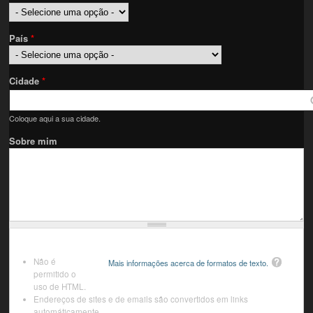
País
*
Cidade
*
Coloque aqui a sua cidade.
Sobre mim
Não é
Mais informações acerca de formatos de texto.
permitido o
uso de HTML.
Endereços de sites e de emails são convertidos em links
automáticamente.