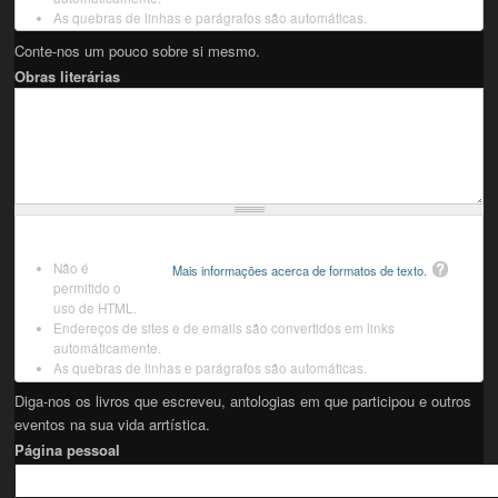
As quebras de linhas e parágrafos são automáticas.
Conte-nos um pouco sobre si mesmo.
Obras literárias
Não é
Mais informações acerca de formatos de texto.
permitido o
uso de HTML.
Endereços de sites e de emails são convertidos em links
automáticamente.
As quebras de linhas e parágrafos são automáticas.
Diga-nos os livros que escreveu, antologias em que participou e outros
eventos na sua vida arrtística.
Página pessoal