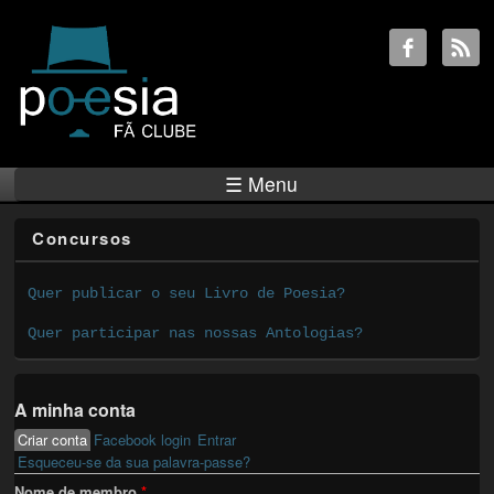
☰ Menu
Concursos
Quer publicar o seu Livro de Poesia?
Quer participar nas nossas Antologias?
A minha conta
Criar conta
(active tab)
Facebook login
Entrar
Primary tabs
Esqueceu-se da sua palavra-passe?
Nome de membro
*