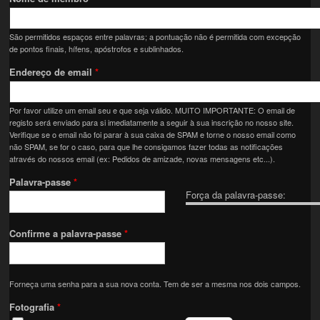
São permitidos espaços entre palavras; a pontuação não é permitida com excepção
de pontos finais, hífens, apóstrofos e sublinhados.
Endereço de email
*
Por favor utilize um email seu e que seja válido. MUITO IMPORTANTE: O email de
registo será enviado para si imediatamente a seguir à sua inscrição no nosso site.
Verifique se o email não foi parar à sua caixa de SPAM e torne o nosso email como
não SPAM, se for o caso, para que lhe consigamos fazer todas as notificações
através do nossos email (ex: Pedidos de amizade, novas mensagens etc...).
Palavra-passe
*
Força da palavra-passe:
Confirme a palavra-passe
*
Forneça uma senha para a sua nova conta. Tem de ser a mesma nos dois campos.
Fotografia
*