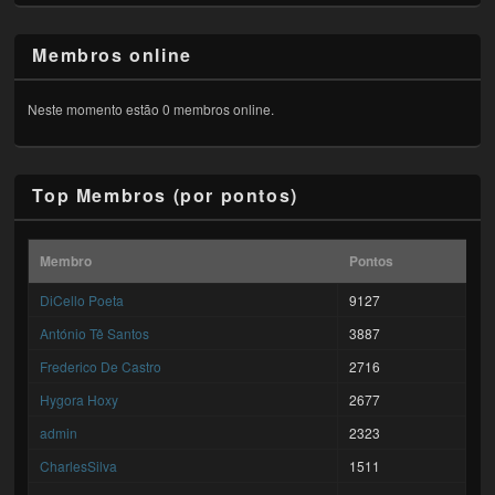
Membros online
Neste momento estão 0 membros online.
Top Membros (por pontos)
Membro
Pontos
DiCello Poeta
9127
António Tê Santos
3887
Frederico De Castro
2716
Hygora Hoxy
2677
admin
2323
CharlesSilva
1511