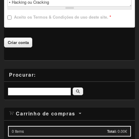
Aceito
os Termos & Condições de uso deste site.
*
Procurar:
Pesquisar
Carrinho de compras
0
Items
Total:
0.00€