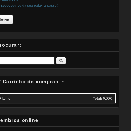
Esqueceu-se da sua palavra-passe?
rocurar:
Pesquisar
Carrinho de compras
0
Items
Total:
0.00€
embros online