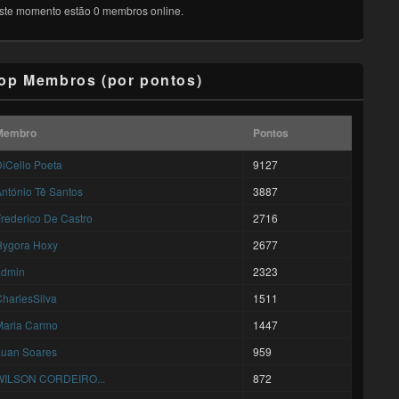
ste momento estão 0 membros online.
op Membros (por pontos)
Membro
Pontos
iCello Poeta
9127
ntónio Tê Santos
3887
rederico De Castro
2716
Hygora Hoxy
2677
admin
2323
harlesSilva
1511
Maria Carmo
1447
Luan Soares
959
WILSON CORDEIRO...
872