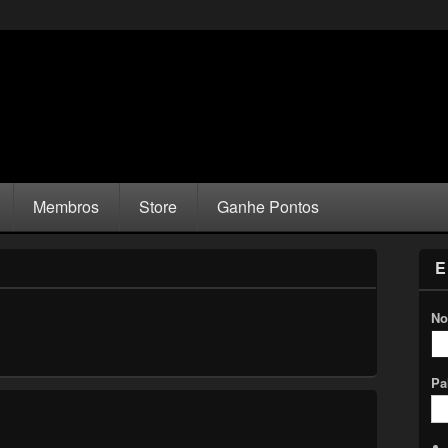
Membros
Store
Ganhe Pontos
E
No
Pa