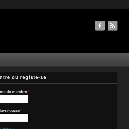
ntre ou registe-se
me de membro
*
lavra-passe
*
Criar conta