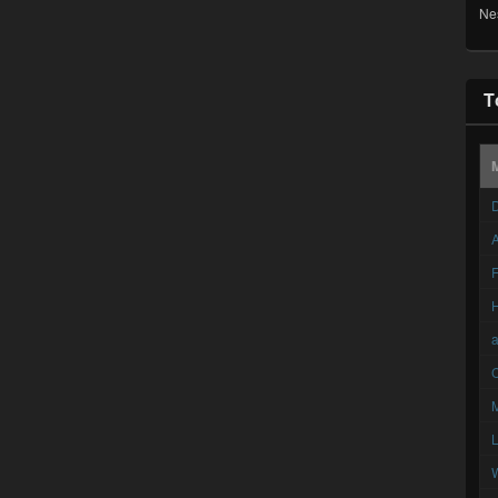
Ne
T
D
A
F
C