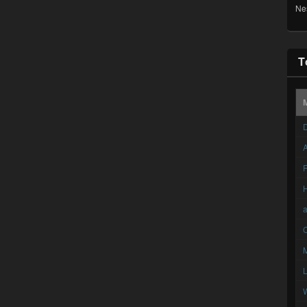
Ne
T
D
A
F
C