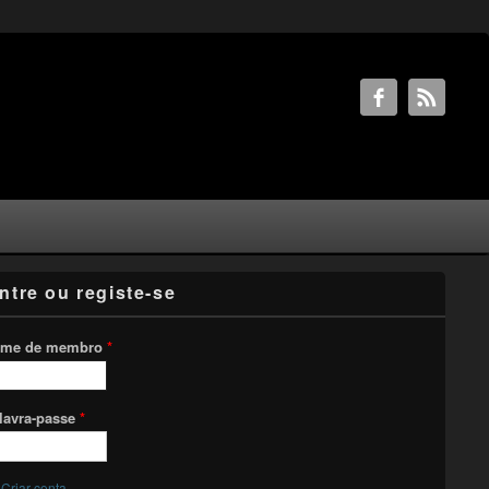
ntre ou registe-se
me de membro
*
lavra-passe
*
Criar conta