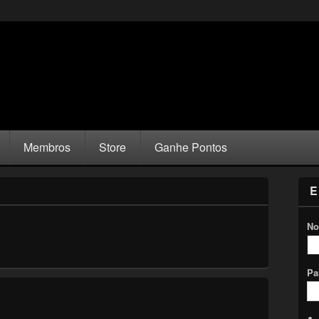
Membros
Store
Ganhe Pontos
E
No
Pa