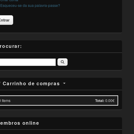
Esqueceu-se da sua palavra-passe?
rocurar:
Pesquisar
Carrinho de compras
0
Items
Total:
0.00€
embros online