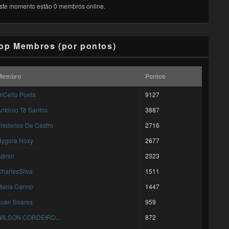
ste momento estão 0 membros online.
op Membros (por pontos)
Membro
Pontos
iCello Poeta
9127
ntónio Tê Santos
3887
rederico De Castro
2716
Hygora Hoxy
2677
admin
2323
harlesSilva
1511
Maria Carmo
1447
Luan Soares
959
WILSON CORDEIRO...
872