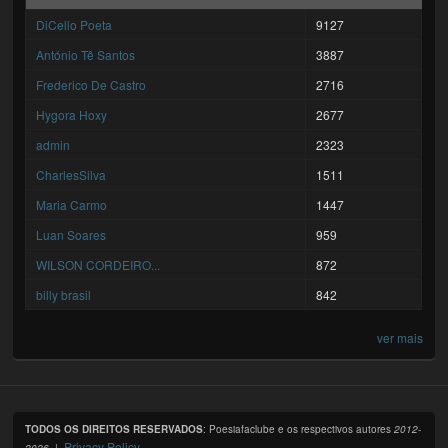
DiCello Poeta
9127
António Tê Santos
3887
Frederico De Castro
2716
Hygora Hoxy
2677
admin
2323
CharlesSilva
1511
Maria Carmo
1447
Luan Soares
959
WILSON CORDEIRO...
872
billy brasil
842
ver mais
TODOS OS DIREITOS RESERVADOS
: Poesiafaclube e os respectivos autores
2012-
Privacy Policy
2026
. |