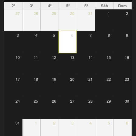
2ª
3ª
4ª
5ª
6ª
Sáb
Dom
27
28
29
30
31
1
2
3
4
5
6
7
8
9
10
11
12
13
14
15
16
17
18
19
20
21
22
23
24
25
26
27
28
29
30
31
1
2
3
4
5
6