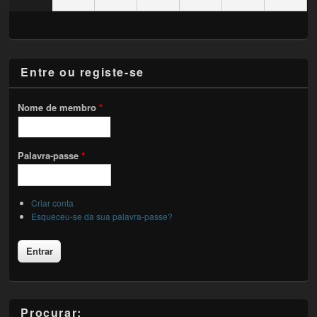
Entre ou registe-se
Nome de membro
*
Palavra-passe
*
Criar conta
Esqueceu-se da sua palavra-passe?
Procurar: