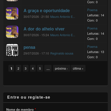
Com: 0
A graça e oportunidade
Poema
Leituras: 14
30/07/2026 - 21:50
Mauro Antonio E...
Com: 0
A dor do alheio viver
Poema
Leituras: 14
30/07/2026 - 15:24
Mauro Antonio E...
Com: 0
pensa
Poema
Leituras: 13
29/07/2026 - 17:10
Reginaldo sousa
Com: 0
Pages
1
…
2
3
4
5
próxima ›
última »
Entre ou registe-se
Nome de membro
*