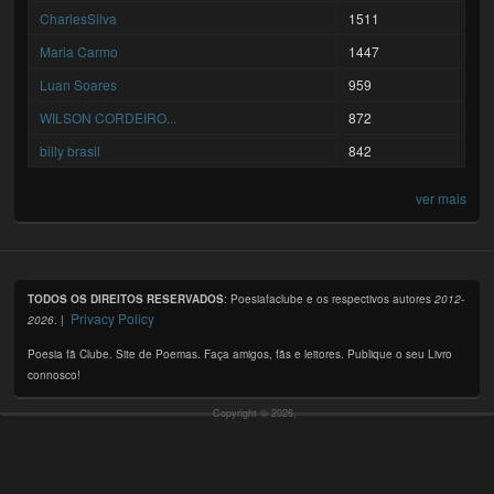
CharlesSilva
1511
Maria Carmo
1447
Luan Soares
959
WILSON CORDEIRO...
872
billy brasil
842
ver mais
TODOS OS DIREITOS RESERVADOS
: Poesiafaclube e os respectivos autores
2012-
Privacy Policy
2026
. |
Poesia fã Clube. Site de Poemas. Faça amigos, fãs e leitores. Publique o seu Livro
connosco!
Copyright © 2026,