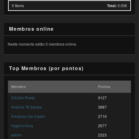
0
Items
Total:
0.00€
Membros online
Neste momento estão 0 membros online.
Top Membros (por pontos)
Membro
Pontos
DiCello Poeta
9127
António Tê Santos
3887
Frederico De Castro
2716
Hygora Hoxy
2677
admin
2323