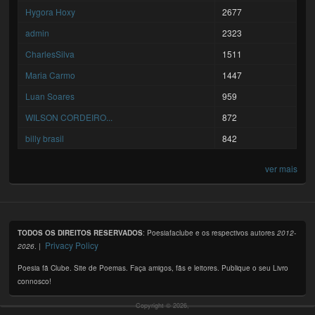
Hygora Hoxy
2677
admin
2323
CharlesSilva
1511
Maria Carmo
1447
Luan Soares
959
WILSON CORDEIRO...
872
billy brasil
842
ver mais
TODOS OS DIREITOS RESERVADOS
: Poesiafaclube e os respectivos autores
2012-
Privacy Policy
2026
. |
Poesia fã Clube. Site de Poemas. Faça amigos, fãs e leitores. Publique o seu Livro
connosco!
Copyright © 2026,