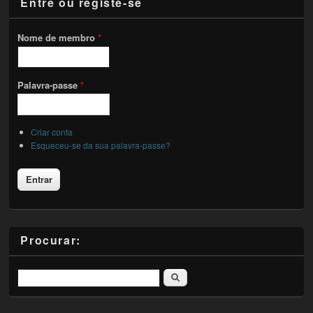
Entre ou registe-se
Nome de membro
*
Palavra-passe
*
Criar conta
Esqueceu-se da sua palavra-passe?
Procurar:
Pesquisar