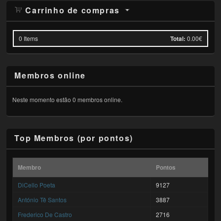
Carrinho de compras
0
Items
Total:
0.00€
Membros online
Neste momento estão 0 membros online.
Top Membros (por pontos)
Membro
Pontos
DiCello Poeta
9127
António Tê Santos
3887
Frederico De Castro
2716