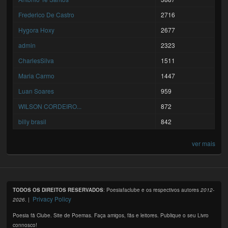
Frederico De Castro
2716
Hygora Hoxy
2677
admin
2323
CharlesSilva
1511
Maria Carmo
1447
Luan Soares
959
WILSON CORDEIRO...
872
billy brasil
842
ver mais
TODOS OS DIREITOS RESERVADOS
: Poesiafaclube e os respectivos autores
2012-
Privacy Policy
2026
. |
Poesia fã Clube. Site de Poemas. Faça amigos, fãs e leitores. Publique o seu Livro
connosco!