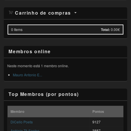
Carrinho de compras
0
Items
Total:
0.00€
Membros online
Neste momento está 1 membro online.
Mauro Antonio E...
Top Membros (por pontos)
Membro
Pontos
DiCello Poeta
9127
António Tê Santos
3887