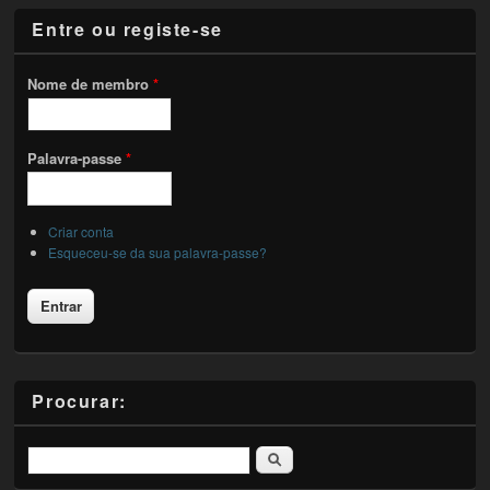
Entre ou registe-se
Nome de membro
*
Palavra-passe
*
Criar conta
Esqueceu-se da sua palavra-passe?
Procurar:
Pesquisar