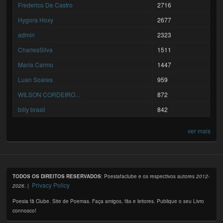
Frederico De Castro
2716
Hygora Hoxy
2677
admin
2323
CharlesSilva
1511
Maria Carmo
1447
Luan Soares
959
WILSON CORDEIRO...
872
billy brasil
842
ver mais
TODOS OS DIREITOS RESERVADOS
: Poesiafaclube e os respectivos autores
2012-
Privacy Policy
2026
. |
Poesia fã Clube. Site de Poemas. Faça amigos, fãs e leitores. Publique o seu Livro
connosco!