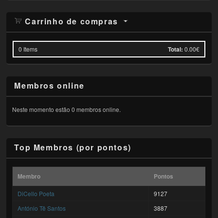
Carrinho de compras
0
Items
Total:
0.00€
Membros online
Neste momento estão 0 membros online.
Top Membros (por pontos)
Membro
Pontos
DiCello Poeta
9127
António Tê Santos
3887