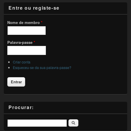
Entre ou registe-se
Nome de membro
*
Palavra-passe
*
Criar conta
Esqueceu-se da sua palavra-passe?
Procurar:
Pesquisar