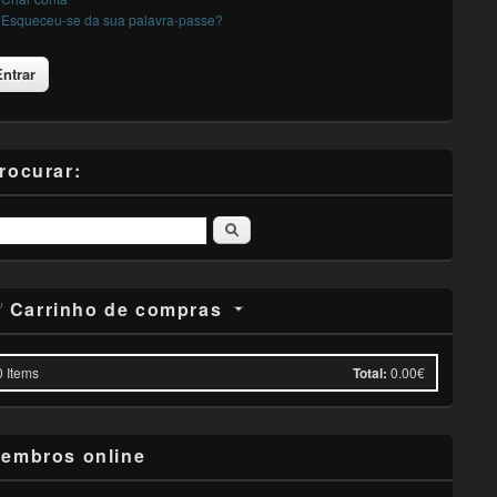
Esqueceu-se da sua palavra-passe?
rocurar:
Pesquisar
Carrinho de compras
0
Items
Total:
0.00€
embros online