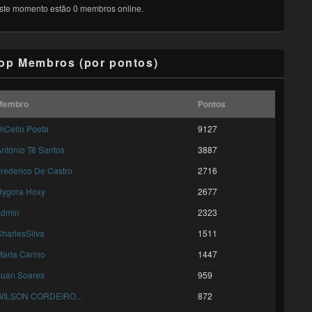
ste momento estão 0 membros online.
op Membros (por pontos)
Membro
Pontos
iCello Poeta
9127
ntónio Tê Santos
3887
rederico De Castro
2716
Hygora Hoxy
2677
admin
2323
harlesSilva
1511
Maria Carmo
1447
Luan Soares
959
WILSON CORDEIRO...
872