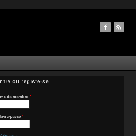
ntre ou registe-se
me de membro
*
lavra-passe
*
Criar conta