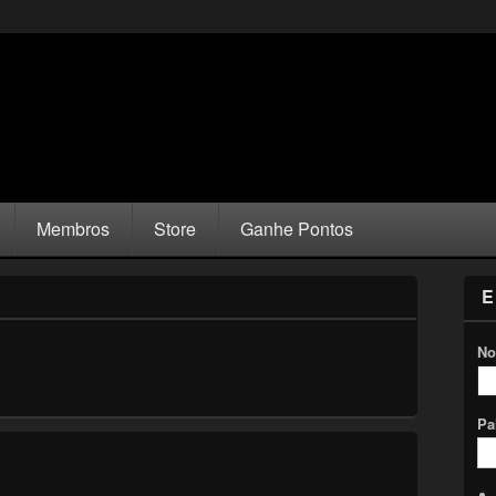
Membros
Store
Ganhe Pontos
E
No
Pa