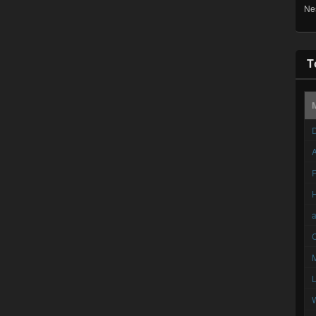
Ne
T
D
A
F
C