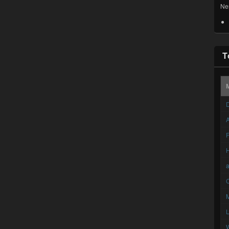
Ne
T
D
A
F
C