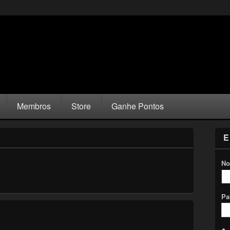
Membros
Store
Ganhe Pontos
E
No
Pa