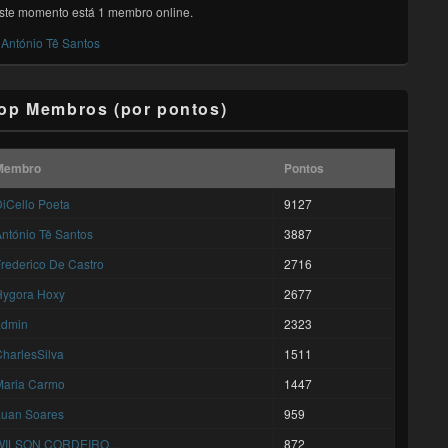
ste momento está 1 membro online.
António Tê Santos
op Membros (por pontos)
Membro
Pontos
iCello Poeta
9127
ntónio Tê Santos
3887
rederico De Castro
2716
Hygora Hoxy
2677
admin
2323
harlesSilva
1511
Maria Carmo
1447
Luan Soares
959
WILSON CORDEIRO...
872