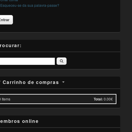
Esqueceu-se da sua palavra-passe?
rocurar:
Pesquisar
Carrinho de compras
0
Items
Total:
0.00€
embros online