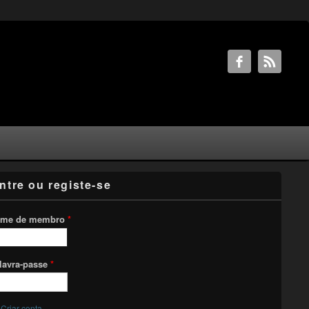
ntre ou registe-se
me de membro
*
lavra-passe
*
Criar conta