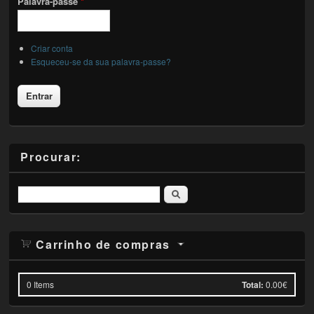
Palavra-passe
*
Criar conta
Esqueceu-se da sua palavra-passe?
Procurar:
Pesquisar
Carrinho de compras
0
Items
Total:
0.00€