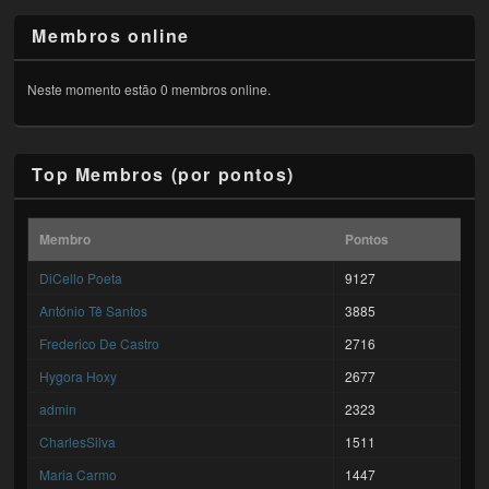
Membros online
Neste momento estão 0 membros online.
Top Membros (por pontos)
Membro
Pontos
DiCello Poeta
9127
António Tê Santos
3885
Frederico De Castro
2716
Hygora Hoxy
2677
admin
2323
CharlesSilva
1511
Maria Carmo
1447