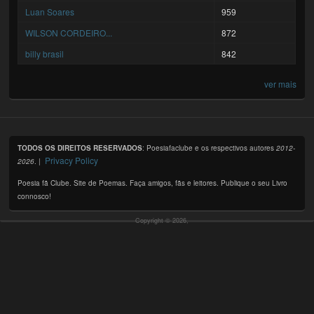
Luan Soares
959
WILSON CORDEIRO...
872
billy brasil
842
ver mais
TODOS OS DIREITOS RESERVADOS
: Poesiafaclube e os respectivos autores
2012-
Privacy Policy
2026
. |
Poesia fã Clube. Site de Poemas. Faça amigos, fãs e leitores. Publique o seu Livro
connosco!
Copyright © 2026,