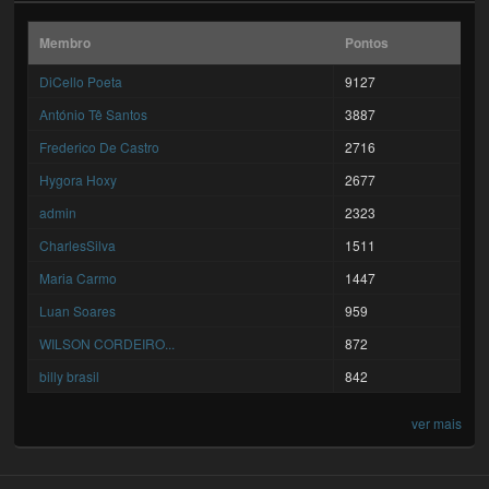
Membro
Pontos
DiCello Poeta
9127
António Tê Santos
3887
Frederico De Castro
2716
Hygora Hoxy
2677
admin
2323
CharlesSilva
1511
Maria Carmo
1447
Luan Soares
959
WILSON CORDEIRO...
872
billy brasil
842
ver mais