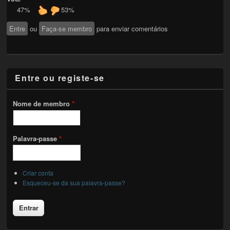
47%
53%
Entre
ou
Faça-se membro
para enviar comentários
Entre ou registe-se
Nome de membro
*
Palavra-passe
*
Criar conta
Esqueceu-se da sua palavra-passe?