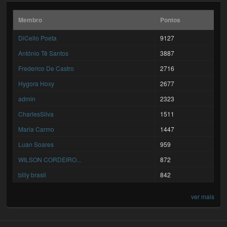
Membro
Pontos
DiCello Poeta
9127
António Tê Santos
3887
Frederico De Castro
2716
Hygora Hoxy
2677
admin
2323
CharlesSilva
1511
Maria Carmo
1447
Luan Soares
959
WILSON CORDEIRO...
872
billy brasil
842
ver mais