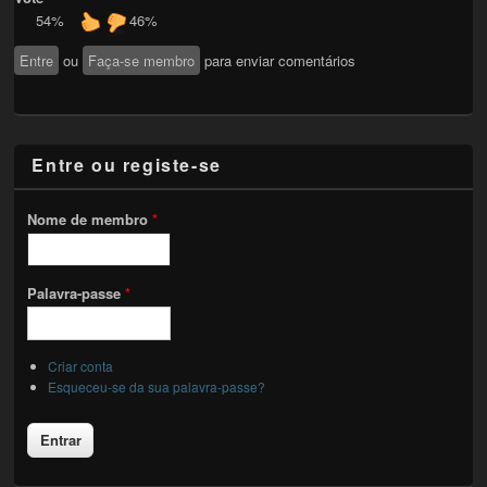
54%
46%
Entre
ou
Faça-se membro
para enviar comentários
Entre ou registe-se
Nome de membro
*
Palavra-passe
*
Criar conta
Esqueceu-se da sua palavra-passe?