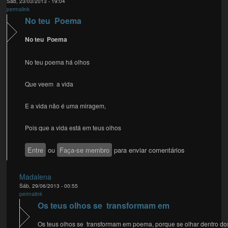
Sáb, 23/03/2013 - 19:04
permalink
No teu Poema
No teu Poema
No teu poema há olhos
Que veem a vida
E a vida não é uma miragem,
Pois que a vida está em teus olhos
Entre
ou
Faça-se membro
para enviar comentários
Madalena
Sáb, 29/06/2013 - 00:55
permalink
Os teus olhos se transformam em
Os teus olhos se transformam em poema, porque se olhar dentro do