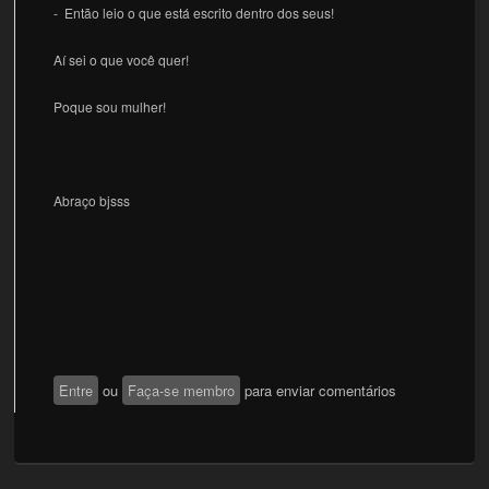
- Então leio o que está escrito dentro dos seus!
Aí sei o que você quer!
Poque sou mulher!
Abraço bjsss
Entre
ou
Faça-se membro
para enviar comentários