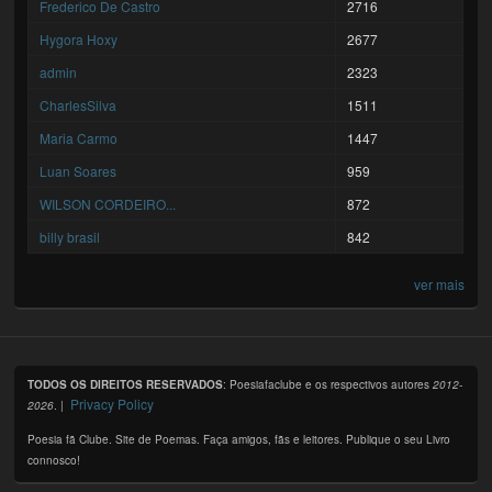
Frederico De Castro
2716
Hygora Hoxy
2677
admin
2323
CharlesSilva
1511
Maria Carmo
1447
Luan Soares
959
WILSON CORDEIRO...
872
billy brasil
842
ver mais
TODOS OS DIREITOS RESERVADOS
: Poesiafaclube e os respectivos autores
2012-
Privacy Policy
2026
. |
Poesia fã Clube. Site de Poemas. Faça amigos, fãs e leitores. Publique o seu Livro
connosco!