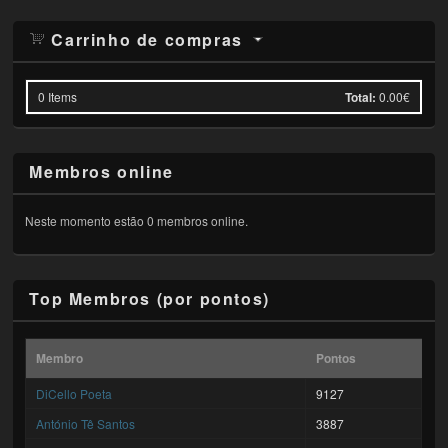
Carrinho de compras
0
Items
Total:
0.00€
Membros online
Neste momento estão 0 membros online.
Top Membros (por pontos)
Membro
Pontos
DiCello Poeta
9127
António Tê Santos
3887