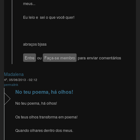
meus...
Eu leio e sei o que você quer!
abraços bjsss
Entre
ou
Faça-se membro
para enviar comentários
Madalena
4ª, 05/06/2013 - 02:12
permalink
No teu poema, há olhos!
No teu poema, há olhos!
Os teus olhos transforma em poema!
Quando olhares dentro dos meus.