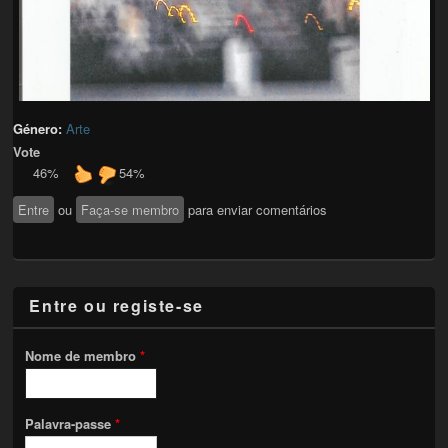
Género:
Arte
Vote
46%
54%
Entre
ou
Faça-se membro
para enviar comentários
Entre ou registe-se
Nome de membro
*
Palavra-passe
*