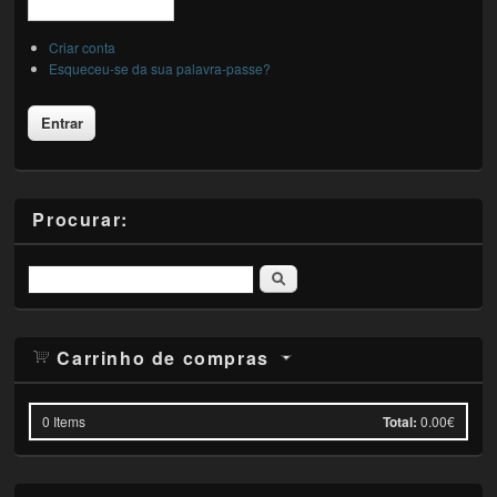
Criar conta
Esqueceu-se da sua palavra-passe?
Procurar:
Pesquisar
Carrinho de compras
0
Items
Total:
0.00€