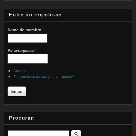
Entre ou registe-se
Nome de membro
*
Palavra-passe
*
Criar conta
Esqueceu-se da sua palavra-passe?
Procurar:
Pesquisar