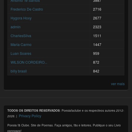
António Tê Santos
3887
Frederico De Castro
2716
Hygora Hoxy
2677
admin
2323
CharlesSilva
1511
Maria Carmo
1447
Luan Soares
959
WILSON CORDEIRO...
872
billy brasil
842
ver mais
TODOS OS DIREITOS RESERVADOS
: Poesiafaclube e os respectivos autores
2012-
Privacy Policy
2026
. |
Poesia fã Clube. Site de Poemas. Faça amigos, fãs e leitores. Publique o seu Livro
connosco!