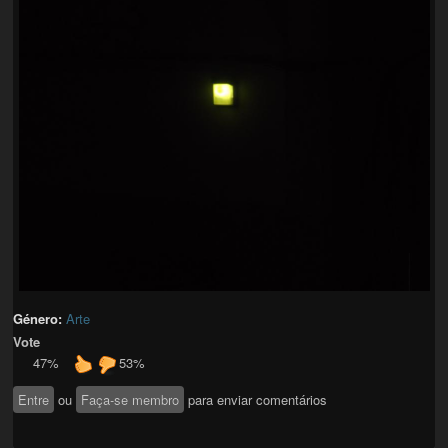
Género:
Arte
Vote
47%
53%
Entre
ou
Faça-se membro
para enviar comentários