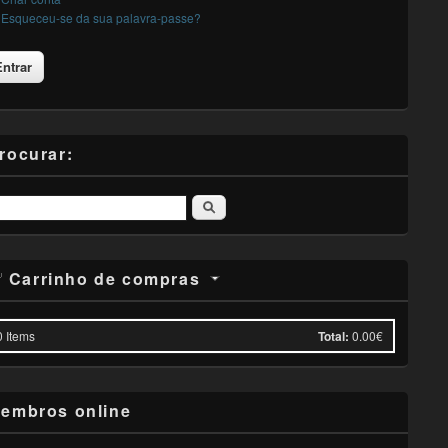
Esqueceu-se da sua palavra-passe?
rocurar:
Pesquisar
Carrinho de compras
0
Items
Total:
0.00€
embros online