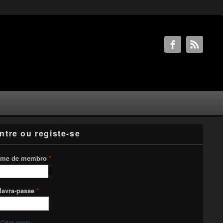
ntre ou registe-se
me de membro
*
lavra-passe
*
Criar conta