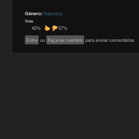
Género:
Natureza
Vote
43%
57%
Entre
ou
Faça-se membro
para enviar comentários