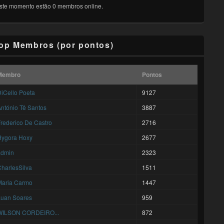
ste momento estão 0 membros online.
op Membros (por pontos)
Membro
Pontos
iCello Poeta
9127
ntónio Tê Santos
3887
rederico De Castro
2716
Hygora Hoxy
2677
admin
2323
harlesSilva
1511
Maria Carmo
1447
Luan Soares
959
WILSON CORDEIRO...
872