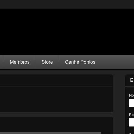
Membros
Store
Ganhe Pontos
E
No
Pa