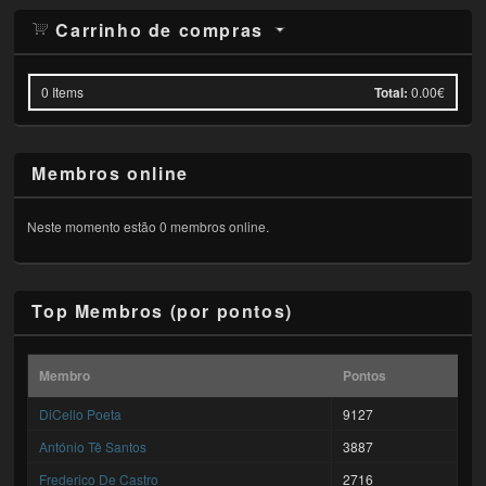
Carrinho de compras
0
Items
Total:
0.00€
Membros online
Neste momento estão 0 membros online.
Top Membros (por pontos)
Membro
Pontos
DiCello Poeta
9127
António Tê Santos
3887
Frederico De Castro
2716