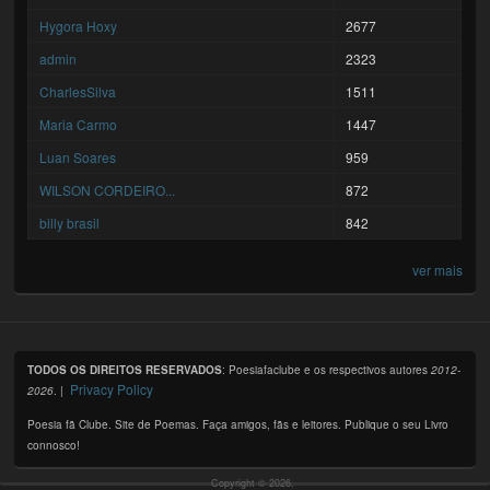
Hygora Hoxy
2677
admin
2323
CharlesSilva
1511
Maria Carmo
1447
Luan Soares
959
WILSON CORDEIRO...
872
billy brasil
842
ver mais
TODOS OS DIREITOS RESERVADOS
: Poesiafaclube e os respectivos autores
2012-
Privacy Policy
2026
. |
Poesia fã Clube. Site de Poemas. Faça amigos, fãs e leitores. Publique o seu Livro
connosco!
Copyright © 2026,