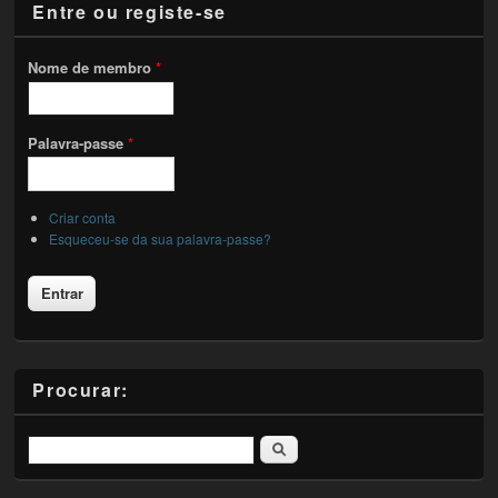
Entre ou registe-se
Nome de membro
*
Palavra-passe
*
Criar conta
Esqueceu-se da sua palavra-passe?
Procurar:
Pesquisar