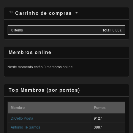
Carrinho de compras
0
Items
Total:
0.00€
Membros online
Neste momento estão 0 membros online.
Top Membros (por pontos)
Membro
Pontos
DiCello Poeta
9127
António Tê Santos
3887