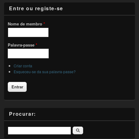
Entre ou registe-se
Nome de membro
*
Palavra-passe
*
Criar conta
Esqueceu-se da sua palavra-passe?
Procurar:
Pesquisar