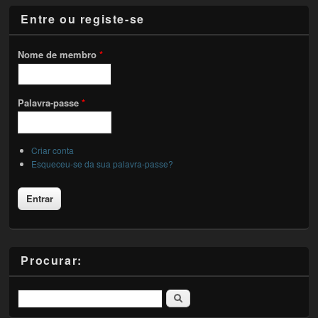
Entre ou registe-se
Nome de membro
*
Palavra-passe
*
Criar conta
Esqueceu-se da sua palavra-passe?
Procurar:
Pesquisar