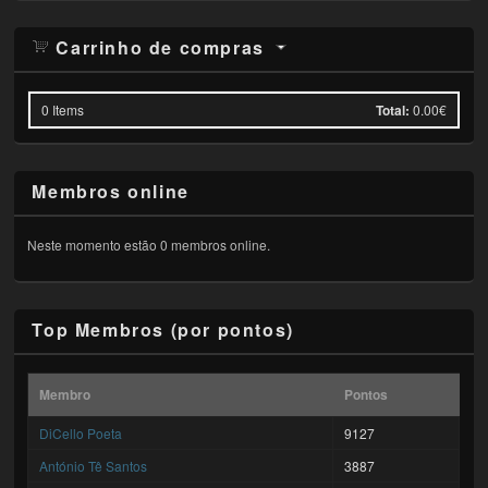
Carrinho de compras
0
Items
Total:
0.00€
Membros online
Neste momento estão 0 membros online.
Top Membros (por pontos)
Membro
Pontos
DiCello Poeta
9127
António Tê Santos
3887