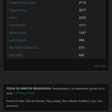
Frederico De Castro
2716
Hygora Hoxy
2677
admin
2323
CharlesSilva
1511
Maria Carmo
1447
Luan Soares
959
WILSON CORDEIRO...
872
billy brasil
842
ver mais
TODOS OS DIREITOS RESERVADOS
: Poesiafaclube e os respectivos autores
2012-
Privacy Policy
2026
. |
Poesia fã Clube. Site de Poemas. Faça amigos, fãs e leitores. Publique o seu Livro
connosco!