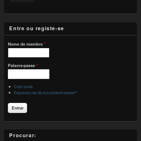
Entre ou registe-se
Nome de membro
*
Palavra-passe
*
Criar conta
Esqueceu-se da sua palavra-passe?
Procurar: