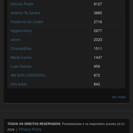
DiCello Poeta
9127
António Tê Santos
3885
Frederico De Castro
2716
Hygora Hoxy
2677
admin
2323
CharlesSilva
1511
Maria Carmo
1447
Luan Soares
959
WILSON CORDEIRO...
872
billy brasil
842
ver mais
TODOS OS DIREITOS RESERVADOS
: Poesiafaclube e os respectivos autores
2012-
Privacy Policy
2026
. |