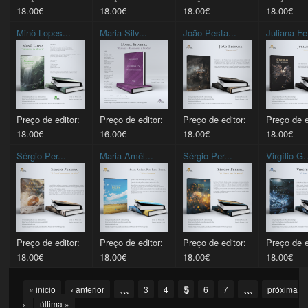
18.00€
18.00€
18.00€
18.00€
Minô Lopes...
Maria Silv...
João Pesta...
Juliana Fe
Preço de editor:
Preço de editor:
Preço de editor:
Preço de e
18.00€
16.00€
18.00€
18.00€
Sérgio Per...
Maria Amél...
Sérgio Per...
Virgílio G.
Preço de editor:
Preço de editor:
Preço de editor:
Preço de e
18.00€
18.00€
18.00€
18.00€
Pages
…
5
…
« inicio
‹ anterior
3
4
6
7
próxima
›
última »