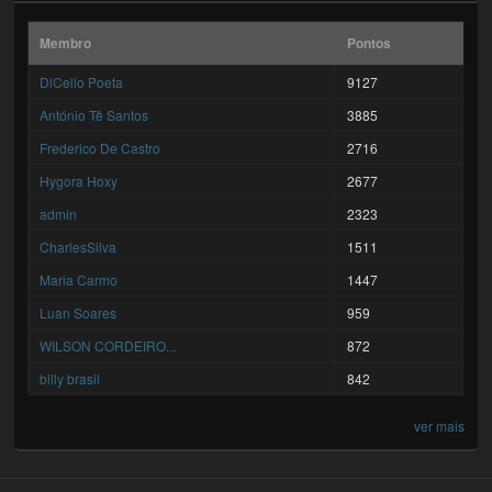
Membro
Pontos
DiCello Poeta
9127
António Tê Santos
3885
Frederico De Castro
2716
Hygora Hoxy
2677
admin
2323
CharlesSilva
1511
Maria Carmo
1447
Luan Soares
959
WILSON CORDEIRO...
872
billy brasil
842
ver mais