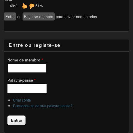
49%
51%
Entre
ou
Faça-se membro
para enviar comentários
Entre ou registe-se
Nome de membro
*
Palavra-passe
*
Criar conta
Esqueceu-se da sua palavra-passe?