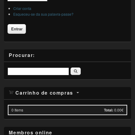
Criar conta
Esqueceu-se da sua palavra-passe?
Procurar:
Pesquisar
Carrinho de compras
0
Items
Total:
0.00€
Membros online