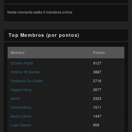
Neste momento estão 0 membros online.
Top Membros (por pontos)
Membro
Pontos
DiCello Poeta
9127
António Tê Santos
3887
Frederico De Castro
2716
Hygora Hoxy
2677
admin
2323
CharlesSilva
1511
Maria Carmo
1447
Luan Soares
959