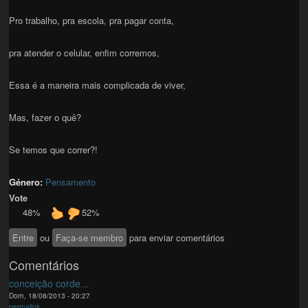
Pro trabalho, pra escola, pra pagar conta,
pra atender o celular, enfim corremos,
Essa é a maneira mais complicada de viver,
Mas, fazer o quê?
Se temos que correr?!
Género:
Pensamento
Vote
48%
52%
Entre
ou
Faça-se membro
para enviar comentários
Comentários
conceição corde...
Dom, 18/08/2013 - 20:27
permalink