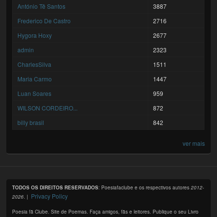
António Tê Santos
3887
Frederico De Castro
2716
Hygora Hoxy
2677
admin
2323
CharlesSilva
1511
Maria Carmo
1447
Luan Soares
959
WILSON CORDEIRO...
872
billy brasil
842
ver mais
TODOS OS DIREITOS RESERVADOS
: Poesiafaclube e os respectivos autores
2012-
Privacy Policy
2026
. |
Poesia fã Clube. Site de Poemas. Faça amigos, fãs e leitores. Publique o seu Livro