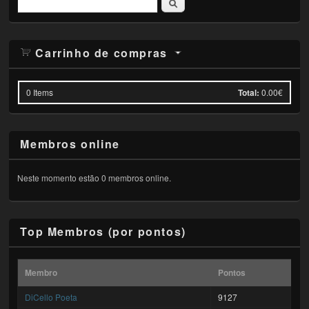
Pesquisar
Carrinho de compras
0
Items
Total:
0.00€
Membros online
Neste momento estão 0 membros online.
Top Membros (por pontos)
Membro
Pontos
DiCello Poeta
9127