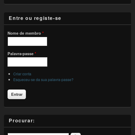
Entre ou registe-se
Nome de membro
*
Palavra-passe
*
Criar conta
Esqueceu-se da sua palavra-passe?
Procurar: