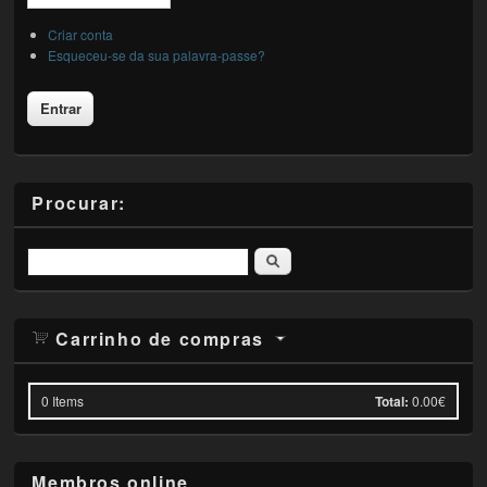
Criar conta
Esqueceu-se da sua palavra-passe?
Procurar:
Pesquisar
Carrinho de compras
0
Items
Total:
0.00€
Membros online