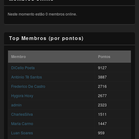
Neste momento estão 0 membros online.
Top Membros (por pontos)
Membro
Pontos
DiCello Poeta
9127
António Tê Santos
3887
Frederico De Castro
2716
Hygora Hoxy
2677
admin
2323
CharlesSilva
1511
Maria Carmo
1447
Luan Soares
959