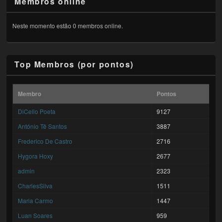
Membros online
Neste momento estão 0 membros online.
Top Membros (por pontos)
Membro
Pontos
DiCello Poeta
9127
António Tê Santos
3887
Frederico De Castro
2716
Hygora Hoxy
2677
admin
2323
CharlesSilva
1511
Maria Carmo
1447
Luan Soares
959