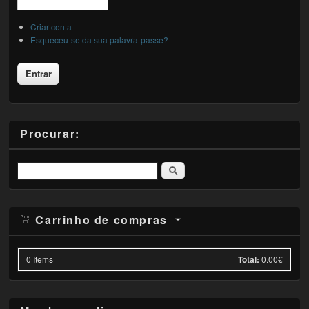
Criar conta
Esqueceu-se da sua palavra-passe?
Procurar:
Pesquisar
Carrinho de compras
0
Items
Total:
0.00€