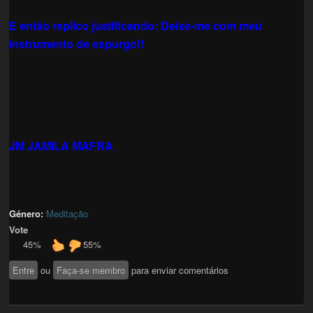
E então replico justificando: Deixe-me com meu
instrumento de expurgo!!
JM JAMILA MAFRA
Género:
Meditação
Vote
45%
55%
Entre
ou
Faça-se membro
para enviar comentários