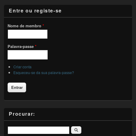
Entre ou registe-se
Nome de membro
*
Palavra-passe
*
Criar conta
Esqueceu-se da sua palavra-passe?
Procurar:
Pesquisar