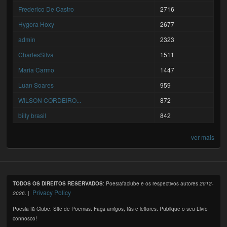
Frederico De Castro
2716
Hygora Hoxy
2677
admin
2323
CharlesSilva
1511
Maria Carmo
1447
Luan Soares
959
WILSON CORDEIRO...
872
billy brasil
842
ver mais
TODOS OS DIREITOS RESERVADOS
: Poesiafaclube e os respectivos autores
2012-
Privacy Policy
2026
. |
Poesia fã Clube. Site de Poemas. Faça amigos, fãs e leitores. Publique o seu Livro
connosco!