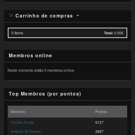
Carrinho de compras
0
Items
Total:
0.00€
Membros online
Neste momento estão 0 membros online.
Top Membros (por pontos)
Membro
Pontos
DiCello Poeta
9127
António Tê Santos
3887