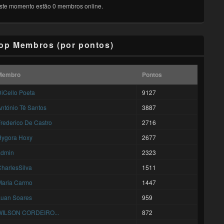
ste momento estão 0 membros online.
op Membros (por pontos)
Membro
Pontos
iCello Poeta
9127
ntónio Tê Santos
3887
rederico De Castro
2716
Hygora Hoxy
2677
admin
2323
harlesSilva
1511
Maria Carmo
1447
Luan Soares
959
WILSON CORDEIRO...
872