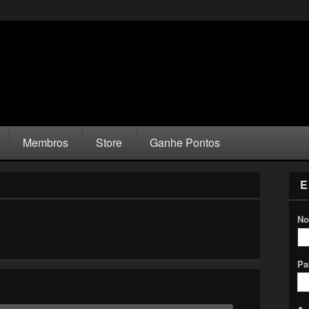
Membros
Store
Ganhe Pontos
E
No
Pa