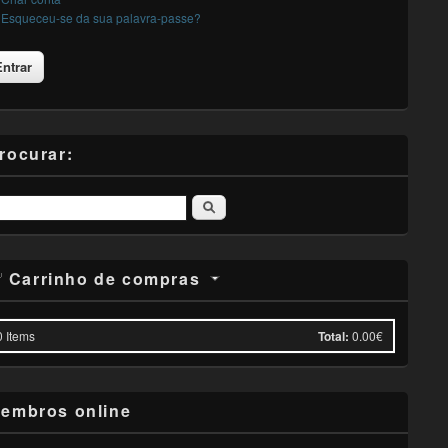
Esqueceu-se da sua palavra-passe?
rocurar:
Pesquisar
Carrinho de compras
0
Items
Total:
0.00€
embros online