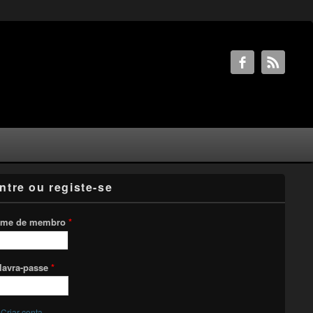
ntre ou registe-se
me de membro
*
lavra-passe
*
Criar conta