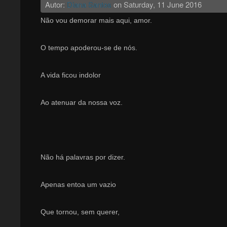
Autor:
Diana Santos
on
Saturday, 11 June 2016
Não vou demorar mais aqui, amor.
O tempo apoderou-se de nós.
A vida ficou indolor
Ao atenuar da nossa voz.
Não há palavras por dizer.
Apenas entoa um vazio
Que tornou, sem querer,