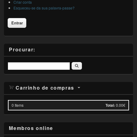
Criar conta
Esqueceu-se da sua palavra-passe?
Procurar:
Pesquisar
Carrinho de compras
0
Items
Total:
0.00€
Membros online