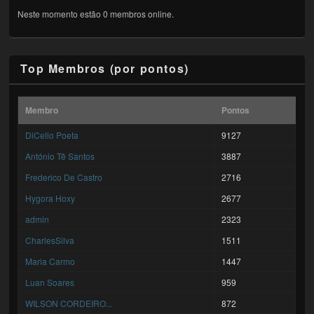
Neste momento estão 0 membros online.
Top Membros (por pontos)
Membro
Pontos
DiCello Poeta
9127
António Tê Santos
3887
Frederico De Castro
2716
Hygora Hoxy
2677
admin
2323
CharlesSilva
1511
Maria Carmo
1447
Luan Soares
959
WILSON CORDEIRO...
872