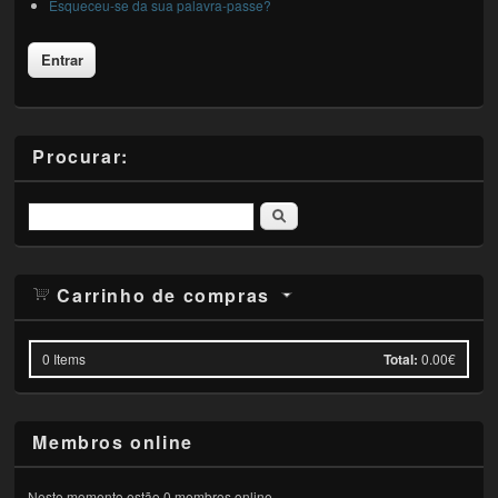
Esqueceu-se da sua palavra-passe?
Procurar:
Pesquisar
Carrinho de compras
0
Items
Total:
0.00€
Membros online
Neste momento estão 0 membros online.