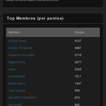
Top Membros (por pontos)
Membro
Pontos
DiCello Poeta
9127
António Tê Santos
3887
Frederico De Castro
2716
Hygora Hoxy
2677
admin
2323
CharlesSilva
1511
Maria Carmo
1447
Luan Soares
959
WILSON CORDEIRO...
872
billy brasil
842