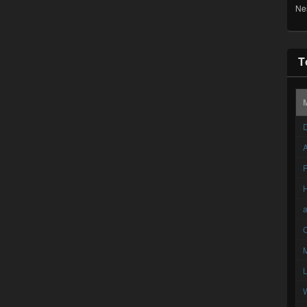
Ne
T
D
A
F
C