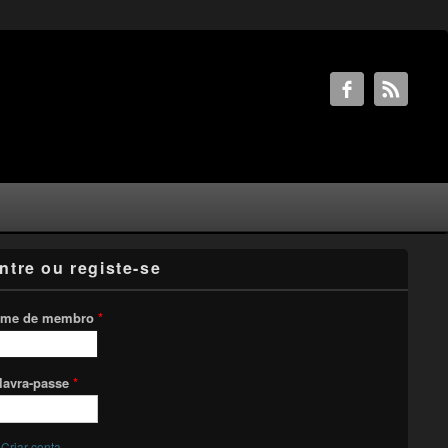
ntre ou registe-se
me de membro
*
lavra-passe
*
Criar conta