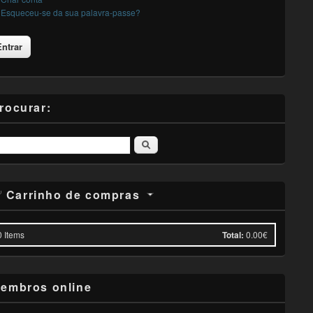
Esqueceu-se da sua palavra-passe?
rocurar:
Pesquisar
Carrinho de compras
0
Items
Total:
0.00€
embros online