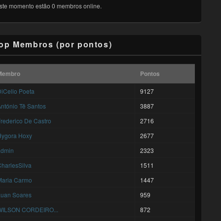
ste momento estão 0 membros online.
op Membros (por pontos)
Membro
Pontos
iCello Poeta
9127
ntónio Tê Santos
3887
rederico De Castro
2716
Hygora Hoxy
2677
admin
2323
harlesSilva
1511
Maria Carmo
1447
Luan Soares
959
WILSON CORDEIRO...
872