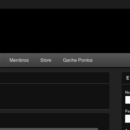
Membros
Store
Ganhe Pontos
E
No
Pa