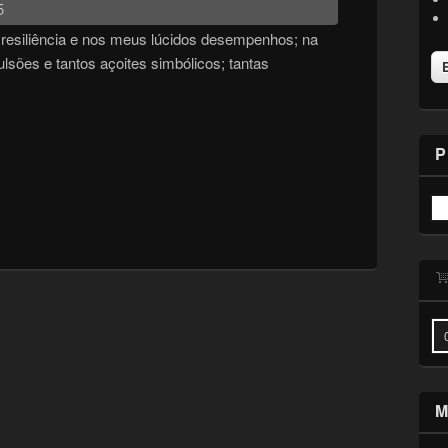
5
resiliência e nos meus lúcidos desempenhos; na
sões e tantos açoites simbólicos; tantas
P
M