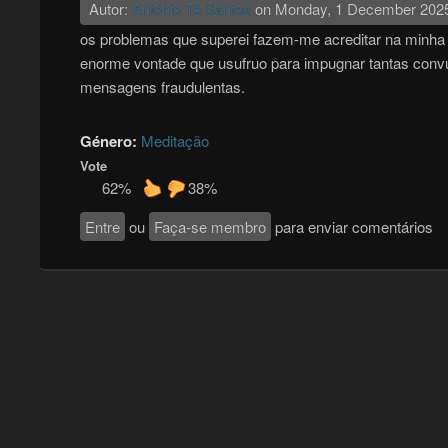
Autor:
António Tê Santos
on
Monday, 1 December 202
os problemas que superei fazem-me acreditar na minha 
enorme vontade que usufruo para impugnar tantas convul
mensagens fraudulentas.
Género:
Meditação
Vote
62%
38%
Entre
ou
Faça-se membro
para enviar comentários