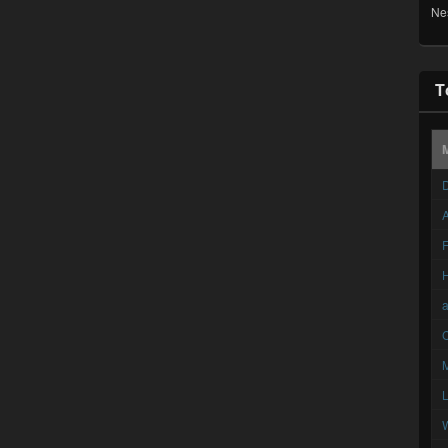
Ne
T
D
A
F
C