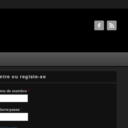
ntre ou registe-se
me de membro
*
lavra-passe
*
Criar conta