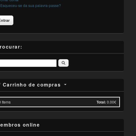
Esqueceu-se da sua palavra-passe?
rocurar:
Pesquisar
Carrinho de compras
0
Items
Total:
0.00€
embros online