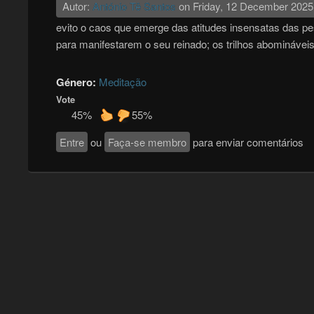
Autor:
António Tê Santos
on
Friday, 12 December 2025
evito o caos que emerge das atitudes insensatas das pe
para manifestarem o seu reinado; os trilhos abomináve
Género:
Meditação
Vote
45%
55%
Entre
ou
Faça-se membro
para enviar comentários