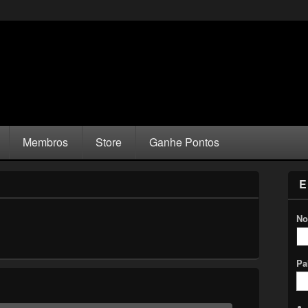
Membros
Store
Ganhe Pontos
E
No
Pa