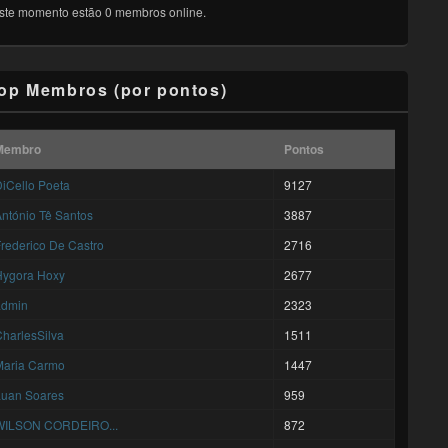
ste momento estão 0 membros online.
op Membros (por pontos)
Membro
Pontos
iCello Poeta
9127
ntónio Tê Santos
3887
rederico De Castro
2716
Hygora Hoxy
2677
admin
2323
harlesSilva
1511
Maria Carmo
1447
Luan Soares
959
WILSON CORDEIRO...
872