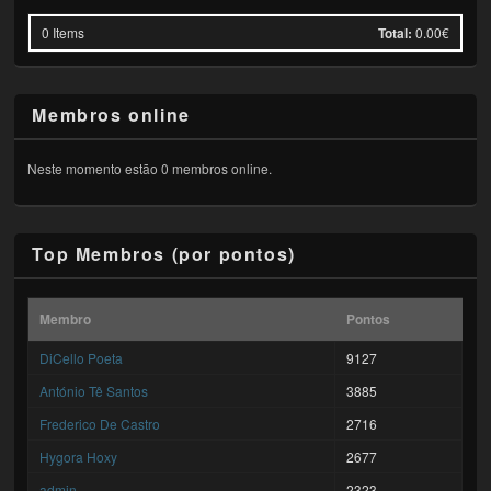
0
Items
Total:
0.00€
Membros online
Neste momento estão 0 membros online.
Top Membros (por pontos)
Membro
Pontos
DiCello Poeta
9127
António Tê Santos
3885
Frederico De Castro
2716
Hygora Hoxy
2677
admin
2323