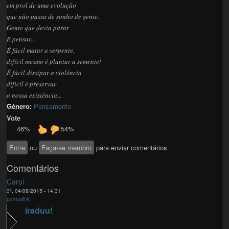
em prol de uma evolução
que não passa de sonho de gente.
Gente que devia parar
E pensar...
É fácil matar a serpente,
difícil mesmo é plantar a semente!
É fácil dissipar a violência
difícil é preservar
a nossa existência...
Género:
Pensamento
Vote
46%
54%
Entre
ou
Faça-se membro
para enviar comentários
Comentários
Carol
3ª, 04/08/2015 - 14:31
permalink
iraduu!