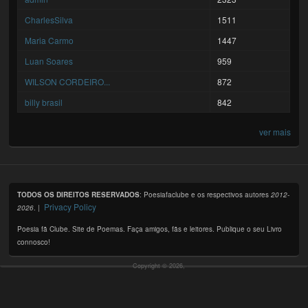
CharlesSilva
1511
Maria Carmo
1447
Luan Soares
959
WILSON CORDEIRO...
872
billy brasil
842
ver mais
TODOS OS DIREITOS RESERVADOS
: Poesiafaclube e os respectivos autores
2012-
Privacy Policy
2026
. |
Poesia fã Clube. Site de Poemas. Faça amigos, fãs e leitores. Publique o seu Livro
connosco!
Copyright © 2026,