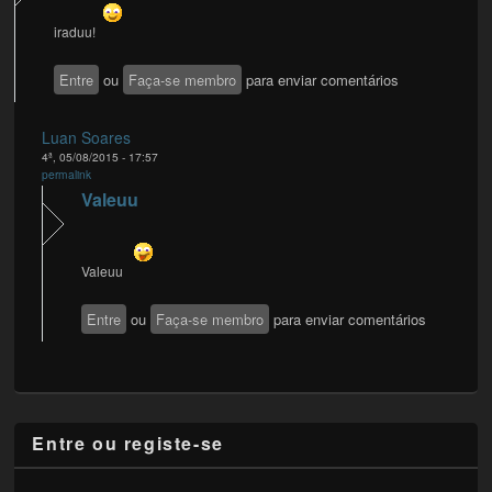
iraduu!
Entre
ou
Faça-se membro
para enviar comentários
Luan Soares
4ª, 05/08/2015 - 17:57
permalink
Valeuu
Valeuu
Entre
ou
Faça-se membro
para enviar comentários
Entre ou registe-se