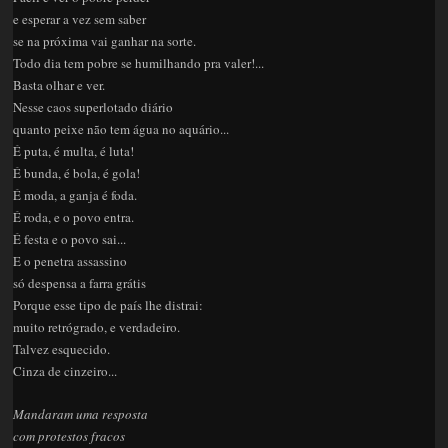
e esperar a vez sem saber
se na próxima vai ganhar na sorte.
Todo dia tem pobre se humilhando pra valer!...
Basta olhar e ver.
Nesse caos superlotado diário
quanto peixe não tem água no aquário...
É puta, é multa, é luta!
É bunda, é bola, é gola!
É moda, a ganja é foda.
É roda, e o povo entra.
É festa e o povo sai...
E o penetra assassino
só despensa a farra grátis
Porque esse tipo de país lhe distrai:
muito retrógrado, e verdadeiro.
Talvez esquecido.
Cinza de cinzeiro...
Mandaram uma resposta
com protestos fracos