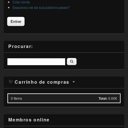
Criar conta
Esqueceu-se da sua palavra-passe?
Procurar:
Pesquisar
Carrinho de compras
0
Items
Total:
0.00€
Membros online