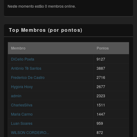
Neste momento estão 0 membros online.
Top Membros (por pontos)
Membro
Pontos
DiCello Poeta
9127
António Tê Santos
3887
Frederico De Castro
2716
Hygora Hoxy
2677
admin
2323
CharlesSilva
1511
Maria Carmo
1447
Luan Soares
959
WILSON CORDEIRO...
872